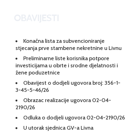
OBAVIJESTI
Konačna lista za subvencioniranje
stjecanja prve stambene nekretnine u Livnu
Preliminarne liste korisnika potpore
investicijama u obrte i srodne djelatnosti i
žene poduzetnice
Obavijest o dodjeli ugovora broj: 356-1-
3-45-5-46/26
Obrazac realizacije ugovora 02-04-
2190/26
Odluka o dodjeli ugovora 02-04-2190/26
U utorak sjednica GV-a Livna