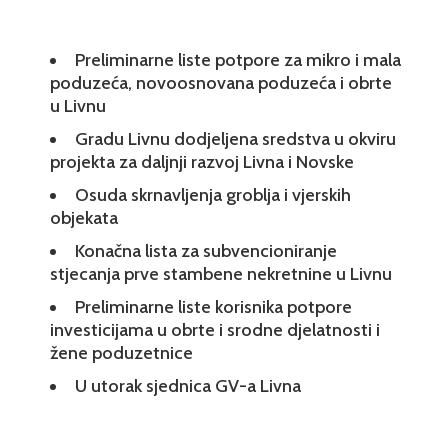
Preliminarne liste potpore za mikro i mala
poduzeća, novoosnovana poduzeća i obrte
u Livnu
Gradu Livnu dodjeljena sredstva u okviru
projekta za daljnji razvoj Livna i Novske
Osuda skrnavljenja groblja i vjerskih
objekata
Konačna lista za subvencioniranje
stjecanja prve stambene nekretnine u Livnu
Preliminarne liste korisnika potpore
investicijama u obrte i srodne djelatnosti i
žene poduzetnice
U utorak sjednica GV-a Livna