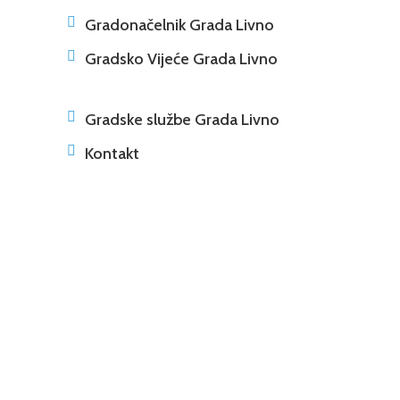

Gradonačelnik Grada Livno

Gradsko Vijeće Grada Livno

Gradske službe Grada Livno

Kontakt
#investicije
grad za
poduzetnike