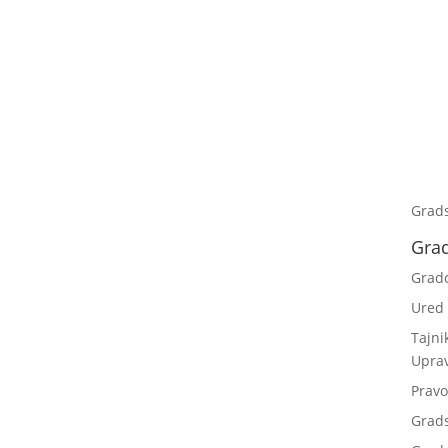
Grad
Gra
Grad
Ured
Tajni
Upra
Pravo
Grad