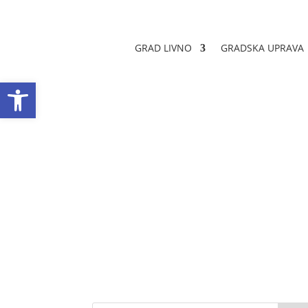
GRAD LIVNO
GRADSKA UPRAVA
Open toolbar
Registar voznih 
Datum objave: 06.04.2023.