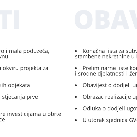
TI
OBAV
ro i mala poduzeća,
Konačna lista za sub
ivnu
stambene nekretnine u 
 okviru projekta za
Preliminarne liste ko
i srodne djelatnosti i ž
kih objekata
Obavijest o dodjeli u
 stjecanja prve
Obrazac realizacije 
Odluka o dodjeli ugo
ore investicijama u obrte
ce
U utorak sjednica GV