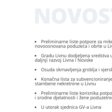
NOVOS
Preliminarne liste potpore za mik
novoosnovana poduzeća i obrte u L
Gradu Livnu dodjeljena sredstva u
daljnji razvoj Livna i Novske
Osuda skrnavljenja groblja i vjers
Konačna lista za subvencioniranje
stambene nekretnine u Livnu
Preliminarne liste korisnika potp
i srodne djelatnosti i žene poduzetni
U utorak sjednica GV-a Livna