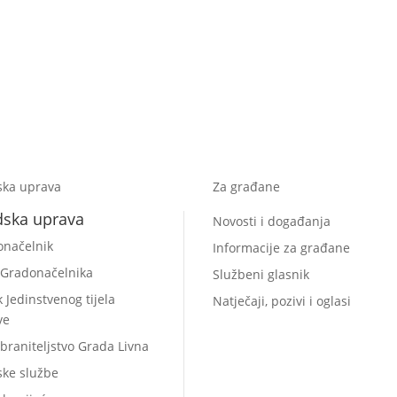
ska uprava
Za građane
dska uprava
Novosti i događanja
onačelnik
Informacije za građane
 Gradonačelnika
Službeni glasnik
k Jedinstvenog tijela
Natječaji, pozivi i oglasi
ve
braniteljstvo Grada Livna
ske službe