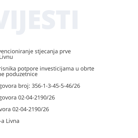
IJESTI
vencioniranje stjecanja prve
Livnu
risnika potpore investicijama u obrte
ene poduzetnice
govora broj: 356-1-3-45-5-46/26
ugovora 02-04-2190/26
vora 02-04-2190/26
-a Livna