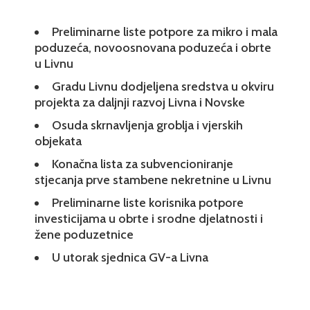
Preliminarne liste potpore za mikro i mala
poduzeća, novoosnovana poduzeća i obrte
u Livnu
Gradu Livnu dodjeljena sredstva u okviru
projekta za daljnji razvoj Livna i Novske
Osuda skrnavljenja groblja i vjerskih
objekata
Konačna lista za subvencioniranje
stjecanja prve stambene nekretnine u Livnu
Preliminarne liste korisnika potpore
investicijama u obrte i srodne djelatnosti i
žene poduzetnice
U utorak sjednica GV-a Livna