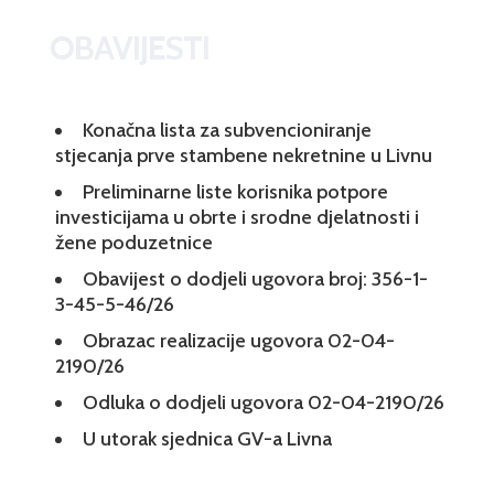
OBAVIJESTI
Konačna lista za subvencioniranje
stjecanja prve stambene nekretnine u Livnu
Preliminarne liste korisnika potpore
investicijama u obrte i srodne djelatnosti i
žene poduzetnice
Obavijest o dodjeli ugovora broj: 356-1-
3-45-5-46/26
Obrazac realizacije ugovora 02-04-
2190/26
Odluka o dodjeli ugovora 02-04-2190/26
U utorak sjednica GV-a Livna