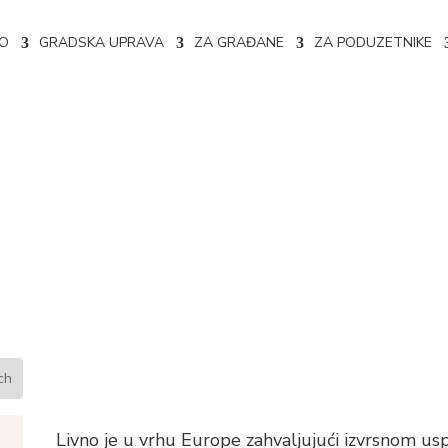
NO
GRADSKA UPRAVA
ZA GRAĐANE
ZA PODUZETNIKE
MIHALJEVIĆU POVODOM OS
NSTVA
Livno je u vrhu Europe zahvaljujući izvrsnom usp