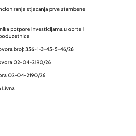
ncioniranje stjecanja prve stambene
snika potpore investicijama u obrte i
 poduzetnice
govora broj: 356-1-3-45-5-46/26
govora 02-04-2190/26
vora 02-04-2190/26
 Livna