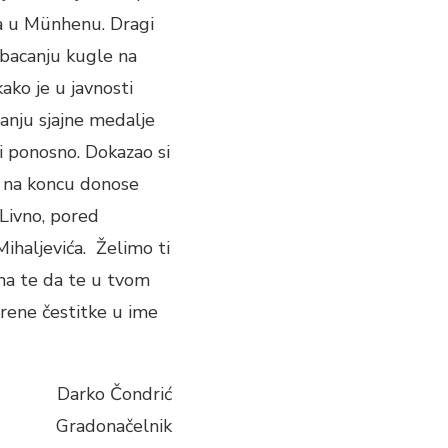
ka u Münhenu. Dragi
u bacanju kugle na
ko je u javnosti
anju sjajne medalje
o i ponosno. Dokazao si
ja na koncu donose
Livno, pored
ihaljevića. Želimo ti
ma te da te u tvom
krene čestitke u ime
Darko Čondrić
Gradonačelnik