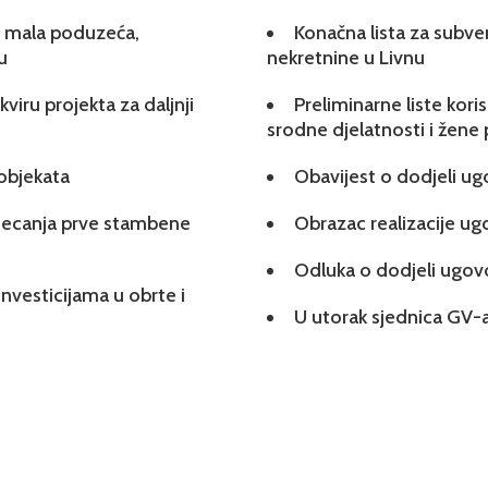
 i mala poduzeća,
Konačna lista za subve
u
nekretnine u Livnu
viru projekta za daljnji
Preliminarne liste kori
srodne djelatnosti i žene
 objekata
Obavijest o dodjeli u
tjecanja prve stambene
Obrazac realizacije u
Odluka o dodjeli ugo
investicijama u obrte i
U utorak sjednica GV-a