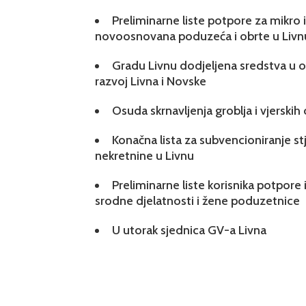
Preliminarne liste potpore za mikro
novoosnovana poduzeća i obrte u Livn
Gradu Livnu dodjeljena sredstva u ok
razvoj Livna i Novske
Osuda skrnavljenja groblja i vjerskih
Konačna lista za subvencioniranje s
nekretnine u Livnu
Preliminarne liste korisnika potpore 
srodne djelatnosti i žene poduzetnice
U utorak sjednica GV-a Livna