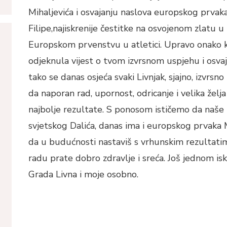
Mihaljevića i osvajanju naslova europskog prva
Filipe,najiskrenije čestitke na osvojenom zlatu 
Europskom prvenstvu u atletici. Upravo onako ka
odjeknula vijest o tvom izvrsnom uspjehu i osvaj
tako se danas osjeća svaki Livnjak, sjajno, izvrsn
da naporan rad, upornost, odricanje i velika žel
najbolje rezultate. S ponosom ističemo da naše 
svjetskog Dalića, danas ima i europskog prvaka M
da u budućnosti nastaviš s vrhunskim rezultati
radu prate dobro zdravlje i sreća. Još jednom is
Grada Livna i moje osobno.