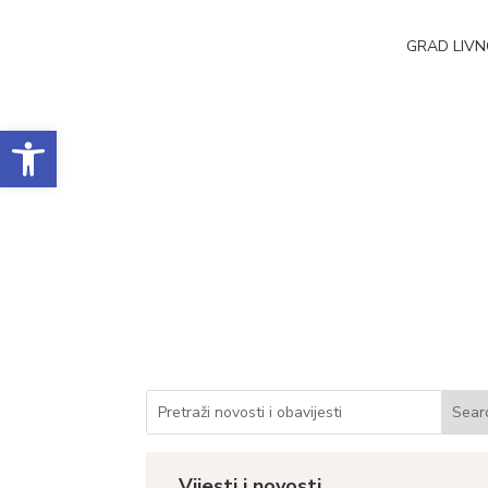
GRAD LIV
Open toolbar
ČESTITKA FILIPU 
EUROPSKOG PRVE
Datum objave: 16.08.2022.
Vijesti i novosti