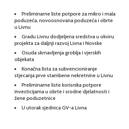
Preliminarne liste potpore za mikro i mala
poduzeća, novoosnovana poduzeća i obrte
u Livnu
Gradu Livnu dodjeljena sredstva u okviru
projekta za daljnji razvoj Livna i Novske
Osuda skrnavljenja groblja i vjerskih
objekata
Konačna lista za subvencioniranje
stjecanja prve stambene nekretnine u Livnu
Preliminarne liste korisnika potpore
investicijama u obrte i srodne djelatnosti i
žene poduzetnice
U utorak sjednica GV-a Livna