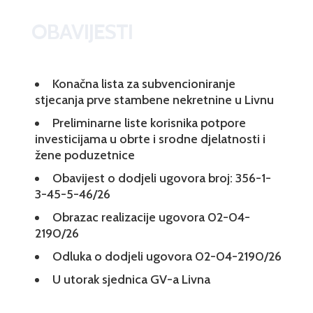
OBAVIJESTI
Konačna lista za subvencioniranje
stjecanja prve stambene nekretnine u Livnu
Preliminarne liste korisnika potpore
investicijama u obrte i srodne djelatnosti i
žene poduzetnice
Obavijest o dodjeli ugovora broj: 356-1-
3-45-5-46/26
Obrazac realizacije ugovora 02-04-
2190/26
Odluka o dodjeli ugovora 02-04-2190/26
U utorak sjednica GV-a Livna