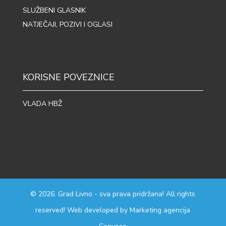
SLUŽBENI GLASNIK
NATJEČAJI, POZIVI I OGLASI
KORISNE POVEZNICE
VLADA HBŽ
© 2026. Grad Livno - sva prava pridržana! All rights
reserved! Web developed by
Marketing agencija