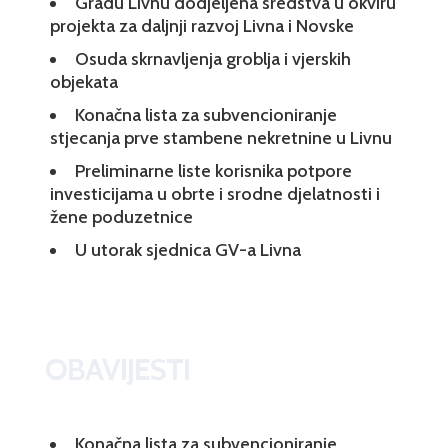
Gradu Livnu dodjeljena sredstva u okviru
projekta za daljnji razvoj Livna i Novske
Osuda skrnavljenja groblja i vjerskih
objekata
Konačna lista za subvencioniranje
stjecanja prve stambene nekretnine u Livnu
Preliminarne liste korisnika potpore
investicijama u obrte i srodne djelatnosti i
žene poduzetnice
U utorak sjednica GV-a Livna
OBAVIJESTI
Konačna lista za subvencioniranje