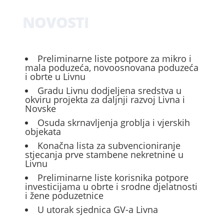
NOVOSTI
Preliminarne liste potpore za mikro i
mala poduzeća, novoosnovana poduzeća
i obrte u Livnu
Gradu Livnu dodjeljena sredstva u
okviru projekta za daljnji razvoj Livna i
Novske
Osuda skrnavljenja groblja i vjerskih
objekata
Konačna lista za subvencioniranje
stjecanja prve stambene nekretnine u
Livnu
Preliminarne liste korisnika potpore
investicijama u obrte i srodne djelatnosti
i žene poduzetnice
U utorak sjednica GV-a Livna