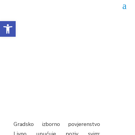
Open toolbar
GIP Livno – Poziv na
obuku
Datum objave: 14.09.2022.
Gradsko izborno povjerenstvo
Livno upućuje poziv svim: