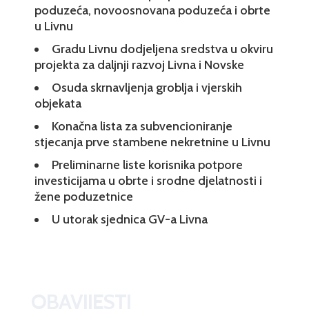
poduzeća, novoosnovana poduzeća i obrte
u Livnu
Gradu Livnu dodjeljena sredstva u okviru
projekta za daljnji razvoj Livna i Novske
Osuda skrnavljenja groblja i vjerskih
objekata
Konačna lista za subvencioniranje
stjecanja prve stambene nekretnine u Livnu
Preliminarne liste korisnika potpore
investicijama u obrte i srodne djelatnosti i
žene poduzetnice
U utorak sjednica GV-a Livna
OBAVIJESTI