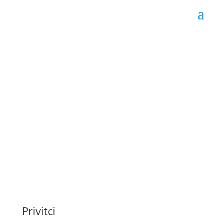
Godišnji plan rada
Grada Livna za 2026.
godinu
Datum objave: 21.05.2026.
Privitci