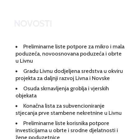
NOVOSTI
Preliminarne liste potpore za mikro i mala
poduzeća, novoosnovana poduzeća i obrte
u Livnu
Gradu Livnu dodjeljena sredstva u okviru
projekta za daljnji razvoj Livna i Novske
Osuda skrnavljenja groblja i vjerskih
objekata
Konačna lista za subvencioniranje
stjecanja prve stambene nekretnine u Livnu
Preliminarne liste korisnika potpore
investicijama u obrte i srodne djelatnosti i
žene poduzetnice