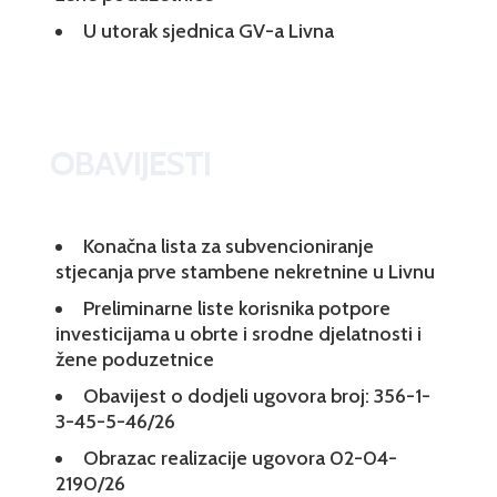
U utorak sjednica GV-a Livna
OBAVIJESTI
Konačna lista za subvencioniranje
stjecanja prve stambene nekretnine u Livnu
Preliminarne liste korisnika potpore
investicijama u obrte i srodne djelatnosti i
žene poduzetnice
Obavijest o dodjeli ugovora broj: 356-1-
3-45-5-46/26
Obrazac realizacije ugovora 02-04-
2190/26