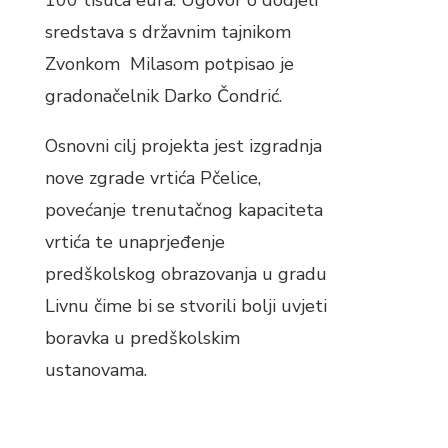
100 tisuća eura. Ugovor o dodjeli
sredstava s državnim tajnikom
Zvonkom Milasom potpisao je
gradonačelnik Darko Čondrić.
Osnovni cilj projekta jest izgradnja
nove zgrade vrtića Pčelice,
povećanje trenutačnog kapaciteta
vrtića te unaprjeđenje
predškolskog obrazovanja u gradu
Livnu čime bi se stvorili bolji uvjeti
boravka u predškolskim
ustanovama.