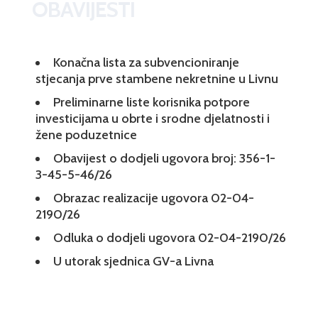
OBAVIJESTI
Konačna lista za subvencioniranje
stjecanja prve stambene nekretnine u Livnu
Preliminarne liste korisnika potpore
investicijama u obrte i srodne djelatnosti i
žene poduzetnice
Obavijest o dodjeli ugovora broj: 356-1-
3-45-5-46/26
Obrazac realizacije ugovora 02-04-
2190/26
Odluka o dodjeli ugovora 02-04-2190/26
U utorak sjednica GV-a Livna