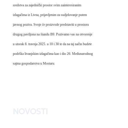
sredstva za zajednički prostor svim zainteresiranim
izlagačima iz Livna, prijavljenim za sudjelovanje putem
javnog poziva. Svoje će proizvode predstaviti u prostoru
drugog paviljona na štandu B9. Pozivamo vas na otvorenje
u utorak 8. travnja 2025. u 10 i 30 te da na taj način budete
podrška livanjskim izlagačima kao i dio 26. Međunarodnog
sajma gospodarstva u Mostaru.
NOVOSTI