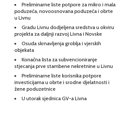
Preliminarne liste potpore za mikro i mala
poduzeća, novoosnovana poduzeća i obrte
u Livnu
Gradu Livnu dodjeljena sredstva u okviru
projekta za daljnji razvoj Livna i Novske
Osuda skrnavljenja groblja i vjerskih
objekata
Konačna lista za subvencioniranje
stjecanja prve stambene nekretnine u Livnu
Preliminarne liste korisnika potpore
investicijama u obrte i srodne djelatnosti i
žene poduzetnice
U utorak sjednica GV-a Livna