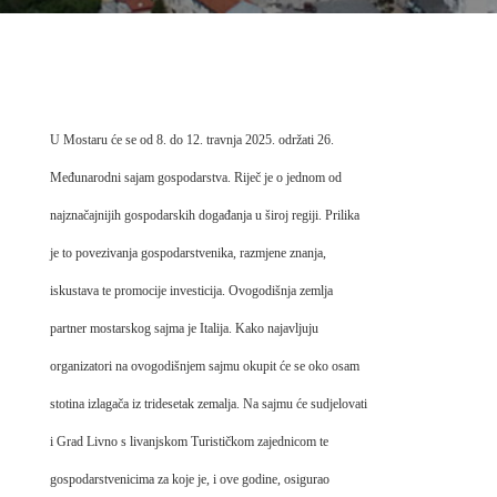
U Mostaru će se od 8. do 12. travnja 2025. održati 26.
Međunarodni sajam gospodarstva. Riječ je o jednom od
najznačajnijih gospodarskih događanja u široj regiji. Prilika
je to povezivanja gospodarstvenika, razmjene znanja,
iskustava te promocije investicija. Ovogodišnja zemlja
partner mostarskog sajma je Italija. Kako najavljuju
organizatori na ovogodišnjem sajmu okupit će se oko osam
stotina izlagača iz tridesetak zemalja. Na sajmu će sudjelovati
i Grad Livno s livanjskom Turističkom zajednicom te
gospodarstvenicima za koje je, i ove godine, osigurao