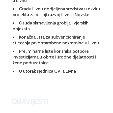
u Livnu
Gradu Livnu dodjeljena sredstva u okviru
projekta za daljnji razvoj Livna i Novske
Osuda skrnavljenja groblja i vjerskih
objekata
Konačna lista za subvencioniranje
stjecanja prve stambene nekretnine u Livnu
Preliminarne liste korisnika potpore
investicijama u obrte i srodne djelatnosti i
žene poduzetnice
U utorak sjednica GV-a Livna
OBAVIJESTI