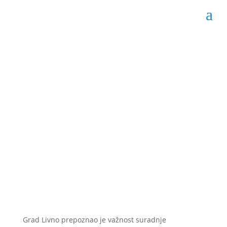
Gradonačelnik Livna u
radnoj posjeti
Livnjacima u Kanadi
Datum objave: 11.11.2022.
Grad Livno prepoznao je važnost suradnje