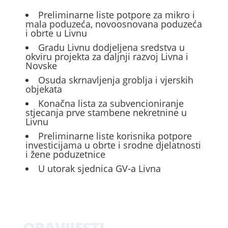
Preliminarne liste potpore za mikro i
mala poduzeća, novoosnovana poduzeća
i obrte u Livnu
Gradu Livnu dodjeljena sredstva u
okviru projekta za daljnji razvoj Livna i
Novske
Osuda skrnavljenja groblja i vjerskih
objekata
Konačna lista za subvencioniranje
stjecanja prve stambene nekretnine u
Livnu
Preliminarne liste korisnika potpore
investicijama u obrte i srodne djelatnosti
i žene poduzetnice
U utorak sjednica GV-a Livna
OBAVIJESTI