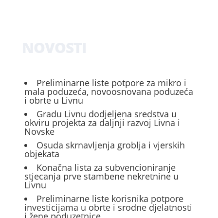
NOVOSTI
Preliminarne liste potpore za mikro i
mala poduzeća, novoosnovana poduzeća
i obrte u Livnu
Gradu Livnu dodjeljena sredstva u
okviru projekta za daljnji razvoj Livna i
Novske
Osuda skrnavljenja groblja i vjerskih
objekata
Konačna lista za subvencioniranje
stjecanja prve stambene nekretnine u
Livnu
Preliminarne liste korisnika potpore
investicijama u obrte i srodne djelatnosti
i žene poduzetnice