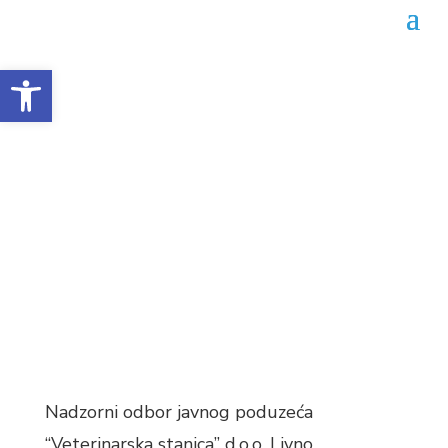
Open toolbar
Javni natječaj za direktora
Veterinarske u Livnu
Datum objave: 09.01.2025.
Nadzorni odbor javnog poduzeća
“Veterinarska stanica” d.o.o. Livno