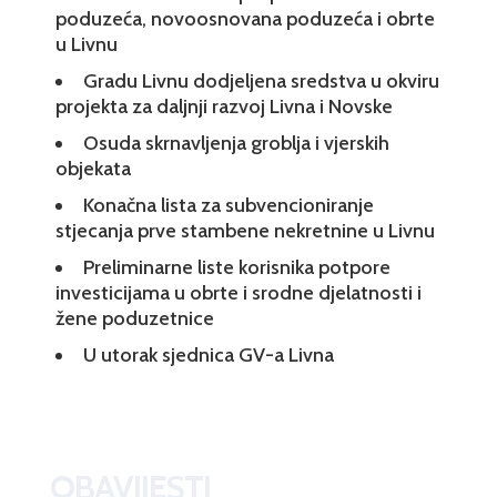
poduzeća, novoosnovana poduzeća i obrte
u Livnu
Gradu Livnu dodjeljena sredstva u okviru
projekta za daljnji razvoj Livna i Novske
Osuda skrnavljenja groblja i vjerskih
objekata
Konačna lista za subvencioniranje
stjecanja prve stambene nekretnine u Livnu
Preliminarne liste korisnika potpore
investicijama u obrte i srodne djelatnosti i
žene poduzetnice
U utorak sjednica GV-a Livna
OBAVIJESTI