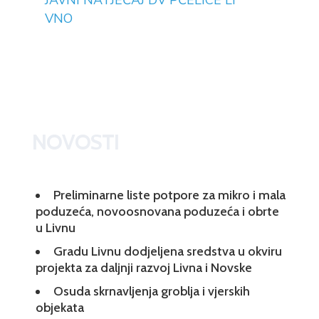
JAVNI NATJEČAJ DV PČELICE LI
VNO
NOVOSTI
Preliminarne liste potpore za mikro i mala
poduzeća, novoosnovana poduzeća i obrte
u Livnu
Gradu Livnu dodjeljena sredstva u okviru
projekta za daljnji razvoj Livna i Novske
Osuda skrnavljenja groblja i vjerskih
objekata