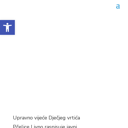
Open toolbar
Javni natječaj za dva radna
mjesta u DV Pčelice Livno
Datum objave: 28.02.2024.
Upravno vijeće Dječjeg vrtića
Pčelice Livno raspisuje javni