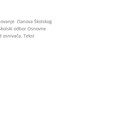
enovanje članova Školskog
Školski odbor Osnovne
d osnivača. Tekst