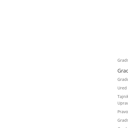
Grad
Gra
Grad
Ured
Tajni
Upra
Pravo
Grad