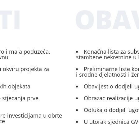
TI
OBAV
ro i mala poduzeća,
Konačna lista za sub
ivnu
stambene nekretnine u 
 okviru projekta za
Preliminarne liste ko
i srodne djelatnosti i ž
kih objekata
Obavijest o dodjeli u
 stjecanja prve
Obrazac realizacije 
Odluka o dodjeli ugo
ore investicijama u obrte
ce
U utorak sjednica GV