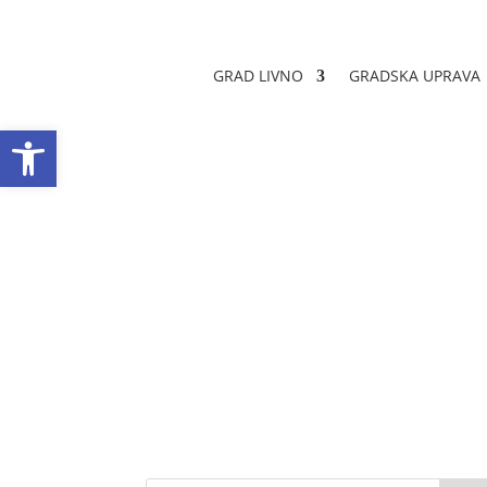
GRAD LIVNO
GRADSKA UPRAVA
Open toolbar
Javni natječaj za
Datum objave: 24.04.2024.