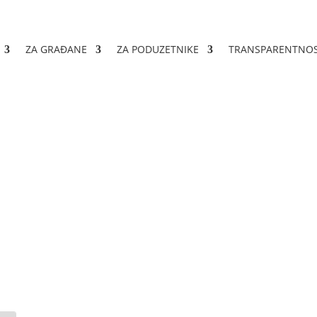
ZA GRAĐANE
ZA PODUZETNIKE
TRANSPARENTNO
 izbor i imenovanje član