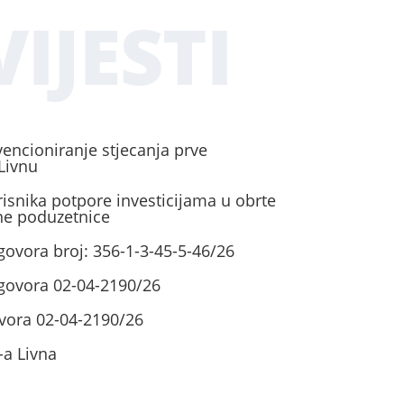
IJESTI
vencioniranje stjecanja prve
Livnu
risnika potpore investicijama u obrte
ene poduzetnice
govora broj: 356-1-3-45-5-46/26
ugovora 02-04-2190/26
vora 02-04-2190/26
-a Livna