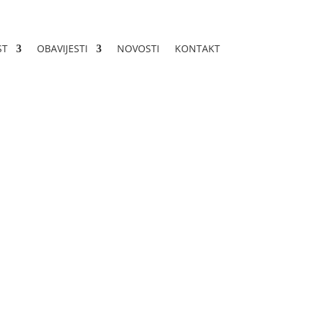
ST
OBAVIJESTI
NOVOSTI
KONTAKT
ova ŠO IGK škole