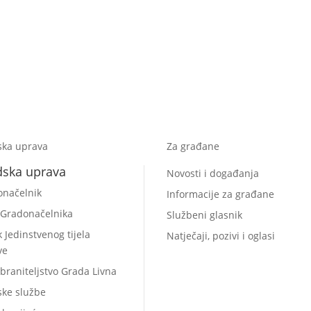
ska uprava
Za građane
dska uprava
Novosti i događanja
onačelnik
Informacije za građane
 Gradonačelnika
Službeni glasnik
k Jedinstvenog tijela
Natječaji, pozivi i oglasi
ve
braniteljstvo Grada Livna
ske službe