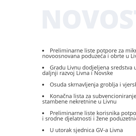
NOVOS
Preliminarne liste potpore za mik
novoosnovana poduzeća i obrte u L
Gradu Livnu dodjeljena sredstva u
daljnji razvoj Livna i Novske
Osuda skrnavljenja groblja i vjers
Konačna lista za subvencioniranje
stambene nekretnine u Livnu
Preliminarne liste korisnika potp
i srodne djelatnosti i žene poduzetni
U utorak sjednica GV-a Livna