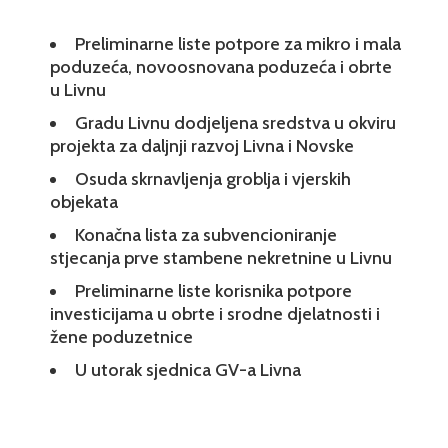
Preliminarne liste potpore za mikro i mala
poduzeća, novoosnovana poduzeća i obrte
u Livnu
Gradu Livnu dodjeljena sredstva u okviru
projekta za daljnji razvoj Livna i Novske
Osuda skrnavljenja groblja i vjerskih
objekata
Konačna lista za subvencioniranje
stjecanja prve stambene nekretnine u Livnu
Preliminarne liste korisnika potpore
investicijama u obrte i srodne djelatnosti i
žene poduzetnice
U utorak sjednica GV-a Livna