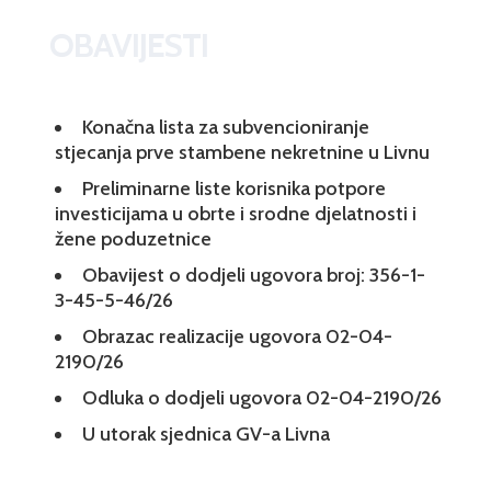
OBAVIJESTI
Konačna lista za subvencioniranje
stjecanja prve stambene nekretnine u Livnu
Preliminarne liste korisnika potpore
investicijama u obrte i srodne djelatnosti i
žene poduzetnice
Obavijest o dodjeli ugovora broj: 356-1-
3-45-5-46/26
Obrazac realizacije ugovora 02-04-
2190/26
Odluka o dodjeli ugovora 02-04-2190/26
U utorak sjednica GV-a Livna