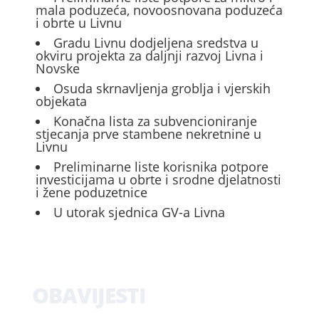
mala poduzeća, novoosnovana poduzeća
i obrte u Livnu
Gradu Livnu dodjeljena sredstva u
okviru projekta za daljnji razvoj Livna i
Novske
Osuda skrnavljenja groblja i vjerskih
objekata
Konačna lista za subvencioniranje
stjecanja prve stambene nekretnine u
Livnu
Preliminarne liste korisnika potpore
investicijama u obrte i srodne djelatnosti
i žene poduzetnice
U utorak sjednica GV-a Livna
OBAVIJESTI