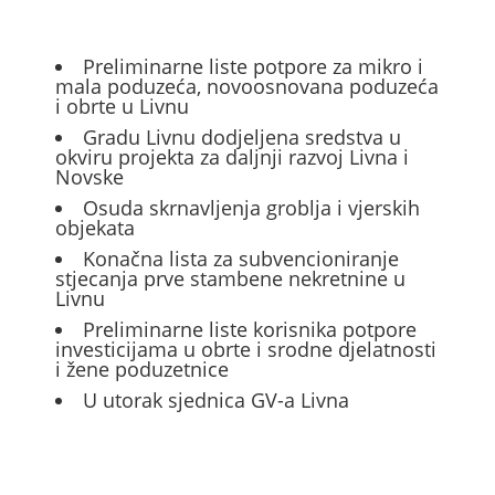
Preliminarne liste potpore za mikro i
mala poduzeća, novoosnovana poduzeća
i obrte u Livnu
Gradu Livnu dodjeljena sredstva u
okviru projekta za daljnji razvoj Livna i
Novske
Osuda skrnavljenja groblja i vjerskih
objekata
Konačna lista za subvencioniranje
stjecanja prve stambene nekretnine u
Livnu
Preliminarne liste korisnika potpore
investicijama u obrte i srodne djelatnosti
i žene poduzetnice
U utorak sjednica GV-a Livna