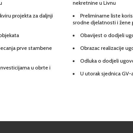
u
nekretnine u Livnu
viru projekta za daljnji
Preliminarne liste kori
srodne djelatnosti i žene
 objekata
Obavijest o dodjeli u
tjecanja prve stambene
Obrazac realizacije u
Odluka o dodjeli ugo
investicijama u obrte i
U utorak sjednica GV-a