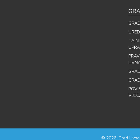
GRA
GRAD
URED
TAJN
UPRA
PRAV
LIVN
GRAD
GRAD
POVJ
VIJEĆ
© 2026. Grad Livno