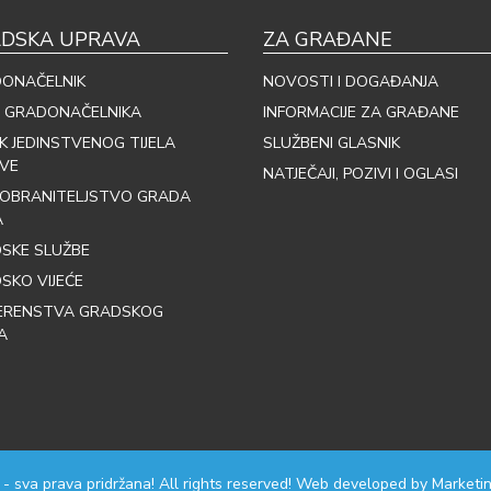
DSKA UPRAVA
ZA GRAĐANE
ONAČELNIK
NOVOSTI I DOGAĐANJA
 GRADONAČELNIKA
INFORMACIJE ZA GRAĐANE
IK JEDINSTVENOG TIJELA
SLUŽBENI GLASNIK
VE
NATJEČAJI, POZIVI I OGLASI
OBRANITELJSTVO GRADA
A
SKE SLUŽBE
SKO VIJEĆE
ERENSTVA GRADSKOG
A
 - sva prava pridržana! All rights reserved! Web developed by
Marketin