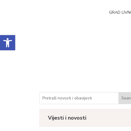
GRAD LIV
Open toolbar
Javni natječaj za p
Datum objave: 15.09.2025.
Vijesti i novosti