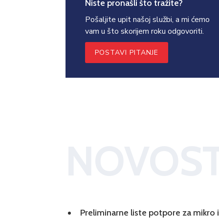
Niste pronašli što tražite?
Pošaljite upit našoj službi, a mi ćemo
vam u što skorijem roku odgovoriti.
POSTAVI PITANJE
NOVOST
Preliminarne liste potpore za mikro