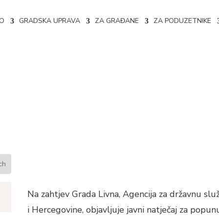
NO
GRADSKA UPRAVA
ZA GRAĐANE
ZA PODUZETNIKE
opunu radnog mjesta u Gradsko
Na zahtjev Grada Livna, Agencija za državnu slu
i Hercegovine, objavljuje javni natječaj za popu