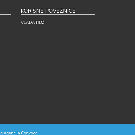
KORISNE POVEZNICE
VLADA HBŽ
g agencija
Convoco