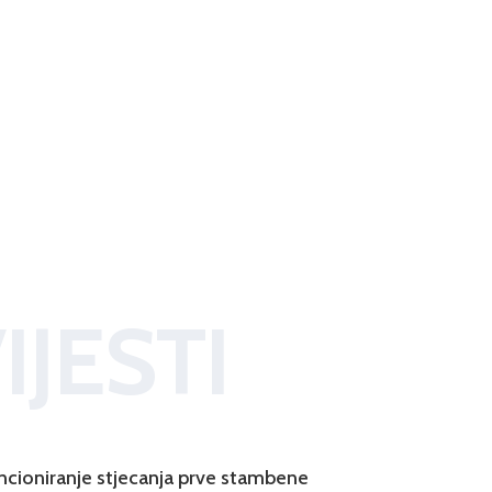
IJESTI
ncioniranje stjecanja prve stambene