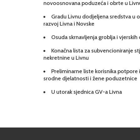
novoosnovana poduzeća i obrte u Livn
Gradu Livnu dodjeljena sredstva u ok
razvoj Livna i Novske
Osuda skrnavljenja groblja i vjerskih
Konačna lista za subvencioniranje s
nekretnine u Livnu
Preliminarne liste korisnika potpore 
srodne djelatnosti i žene poduzetnice
U utorak sjednica GV-a Livna