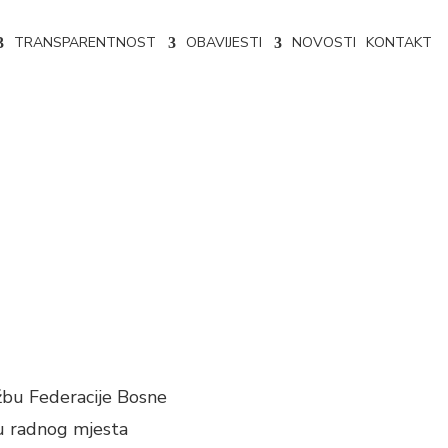
TRANSPARENTNOST
OBAVIJESTI
NOVOSTI
KONTAKT
j upravi Livna
žbu Federacije Bosne
nu radnog mjesta