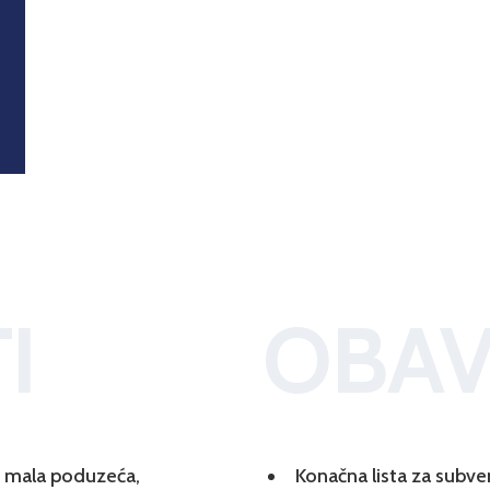
I
OBAV
 i mala poduzeća,
Konačna lista za subve