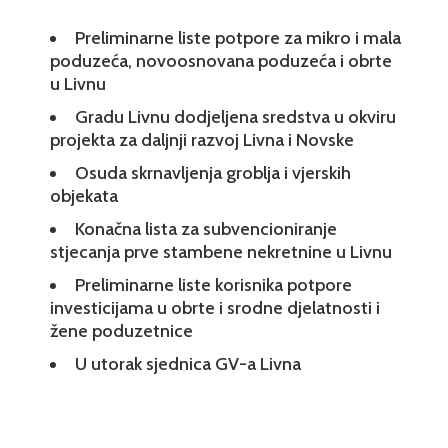
Preliminarne liste potpore za mikro i mala
poduzeća, novoosnovana poduzeća i obrte
u Livnu
Gradu Livnu dodjeljena sredstva u okviru
projekta za daljnji razvoj Livna i Novske
Osuda skrnavljenja groblja i vjerskih
objekata
Konačna lista za subvencioniranje
stjecanja prve stambene nekretnine u Livnu
Preliminarne liste korisnika potpore
investicijama u obrte i srodne djelatnosti i
žene poduzetnice
U utorak sjednica GV-a Livna