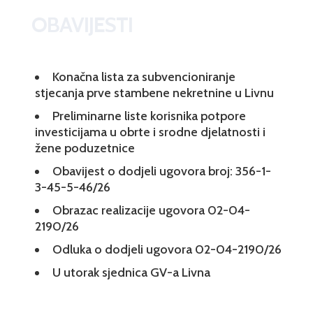
OBAVIJESTI
Konačna lista za subvencioniranje
stjecanja prve stambene nekretnine u Livnu
Preliminarne liste korisnika potpore
investicijama u obrte i srodne djelatnosti i
žene poduzetnice
Obavijest o dodjeli ugovora broj: 356-1-
3-45-5-46/26
Obrazac realizacije ugovora 02-04-
2190/26
Odluka o dodjeli ugovora 02-04-2190/26
U utorak sjednica GV-a Livna