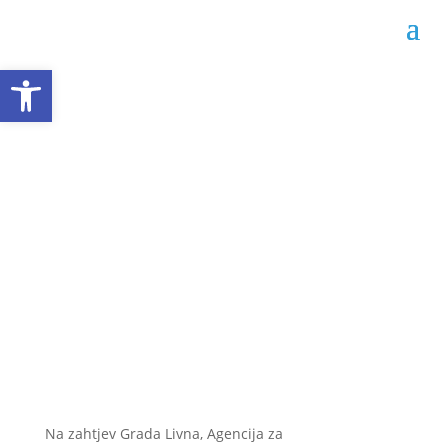
Open toolbar
Javni natječaj za
prijem vježbenika u
Gradskoj upravi Livna
Datum objave: 26.05.2025.
Na zahtjev Grada Livna, Agencija za