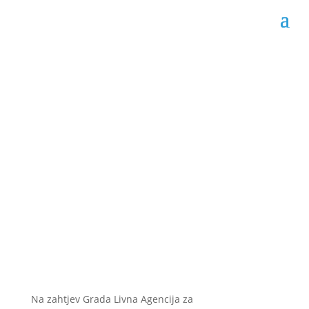
Javni natječaj za radno
mjesto pomoćnika u
Gradskoj upravi Livna
Datum objave: 15.02.2024.
Na zahtjev Grada Livna Agencija za