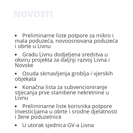
NOVOSTI
Preliminarne liste potpore za mikro i
mala poduzeća, novoosnovana poduzeća
i obrte u Livnu
Gradu Livnu dodjeljena sredstva u
okviru projekta za daljnji razvoj Livna i
Novske
Osuda skrnavljenja groblja i vjerskih
objekata
Konačna lista za subvencioniranje
stjecanja prve stambene nekretnine u
Livnu
Preliminarne liste korisnika potpore
investicijama u obrte i srodne djelatnosti
i žene poduzetnice
U utorak sjednica GV-a Livna