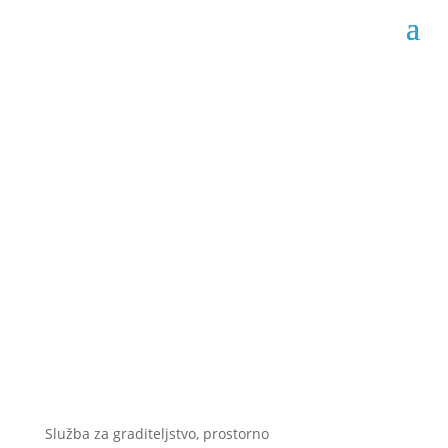
Javni oglas o davanju u
zakup poslovnog
prostora u Livnu
Datum objave: 17.02.2026.
Služba za graditeljstvo, prostorno