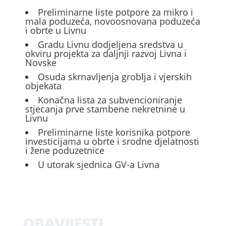
Preliminarne liste potpore za mikro i
mala poduzeća, novoosnovana poduzeća
i obrte u Livnu
Gradu Livnu dodjeljena sredstva u
okviru projekta za daljnji razvoj Livna i
Novske
Osuda skrnavljenja groblja i vjerskih
objekata
Konačna lista za subvencioniranje
stjecanja prve stambene nekretnine u
Livnu
Preliminarne liste korisnika potpore
investicijama u obrte i srodne djelatnosti
i žene poduzetnice
U utorak sjednica GV-a Livna
OBAVIJESTI