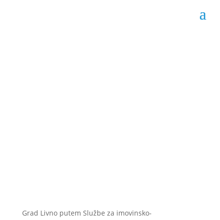
Javni oglas o prodaji
građevinskog
zemljišta u Prologu
Datum objave: 18.07.2024.
Grad Livno putem Službe za imovinsko-