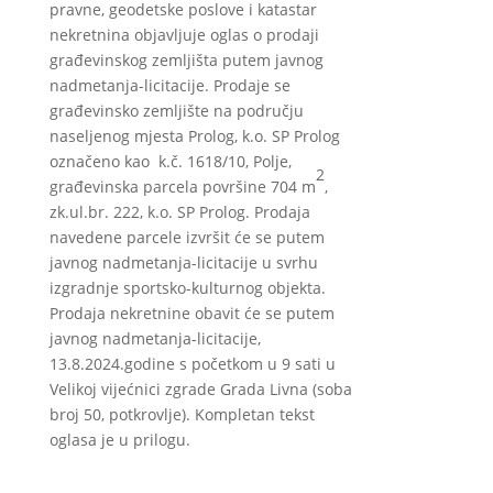
pravne, geodetske poslove i katastar
nekretnina objavljuje oglas o prodaji
građevinskog zemljišta putem javnog
nadmetanja-licitacije. Prodaje se
građevinsko zemljište na području
naseljenog mjesta Prolog, k.o. SP Prolog
označeno kao k.č. 1618/10, Polje,
2
građevinska parcela površine 704 m
,
zk.ul.br. 222, k.o. SP Prolog. Prodaja
navedene parcele izvršit će se putem
javnog nadmetanja-licitacije u svrhu
izgradnje sportsko-kulturnog objekta.
Prodaja nekretnine obavit će se putem
javnog nadmetanja-licitacije,
13.8.2024.godine s početkom u 9 sati u
Velikoj vijećnici zgrade Grada Livna (soba
broj 50, potkrovlje). Kompletan tekst
oglasa je u prilogu.