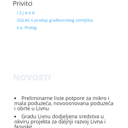
Privitci
I Z J A V A
OGLAS o prodaji građevinskog zemljišta
k.o. Prolog
NOVOSTI
Preliminarne liste potpore za mikro i
mala poduzeća, novoosnovana poduzeća
i obrte u Livnu
Gradu Livnu dodjeljena sredstva u
okviru projekta za daljnji razvoj Livna i
Novske