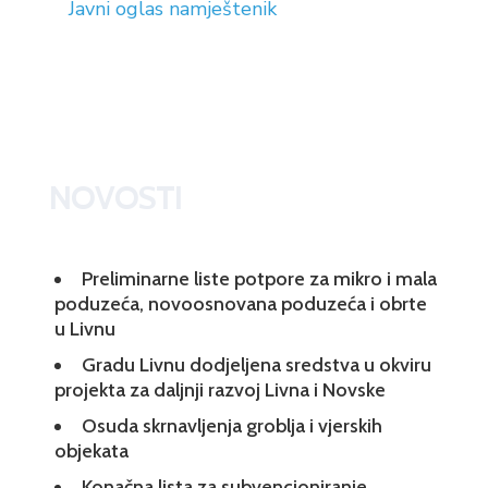
Javni oglas namještenik
NOVOSTI
Preliminarne liste potpore za mikro i mala
poduzeća, novoosnovana poduzeća i obrte
u Livnu
Gradu Livnu dodjeljena sredstva u okviru
projekta za daljnji razvoj Livna i Novske
Osuda skrnavljenja groblja i vjerskih
objekata
Konačna lista za subvencioniranje