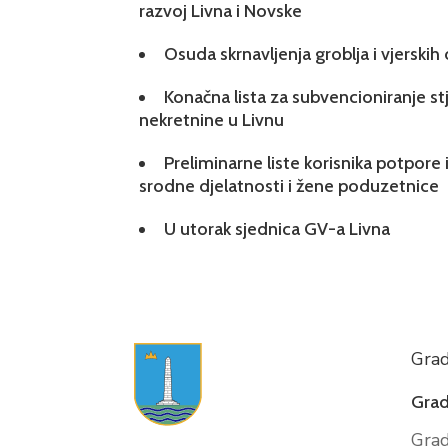
razvoj Livna i Novske
Osuda skrnavljenja groblja i vjerskih
Konačna lista za subvencioniranje s
nekretnine u Livnu
Preliminarne liste korisnika potpore 
srodne djelatnosti i žene poduzetnice
U utorak sjednica GV-a Livna
Grad
Grad
Grad