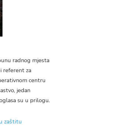
opunu radnog mjesta
 referent za
Operativnom centru
gastvo, jedan
 oglasa su u prilogu.
u zaštitu