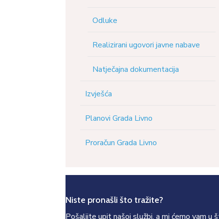
Odluke
Realizirani ugovori javne nabave
Natječajna dokumentacija
Izvješća
Planovi Grada Livno
Proračun Grada Livno
Niste pronašli što tražite?
Pošaljite upit našoj službi, a mi ćemo vam u 