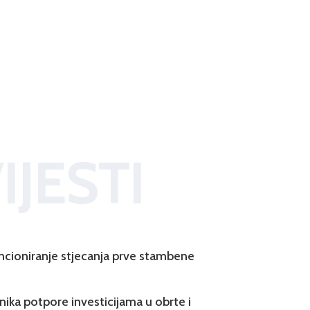
IJESTI
ncioniranje stjecanja prve stambene
snika potpore investicijama u obrte i