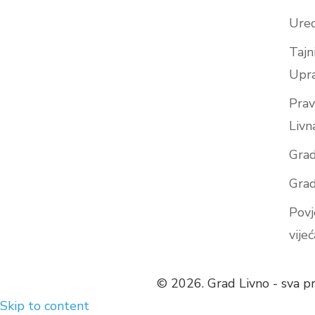
Ured
Tajn
Upr
Prav
Livn
Grad
Grad
Povj
vijeć
© 2026. Grad Livno - sva p
Skip to content