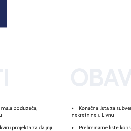
I
OBAV
 i mala poduzeća,
Konačna lista za subve
u
nekretnine u Livnu
viru projekta za daljnji
Preliminarne liste kori