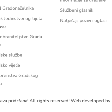
Informacije za građane
 Gradonačelnika
Službeni glasnik
ik Jedinstvenog tijela
Natječaji, pozivi i oglasi
ave
obraniteljstvo Grada
a
ske službe
sko vijeće
erenstva Gradskog
a
rava pridržana! All rights reserved! Web developed by