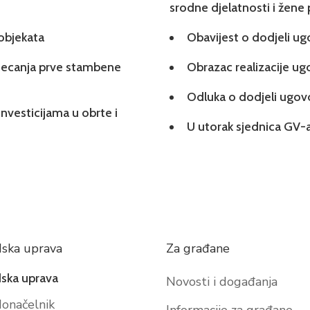
srodne djelatnosti i žene
 objekata
Obavijest o dodjeli u
tjecanja prve stambene
Obrazac realizacije u
Odluka o dodjeli ugo
investicijama u obrte i
U utorak sjednica GV-a
ska uprava
Za građane
ska uprava
Novosti i događanja
onačelnik