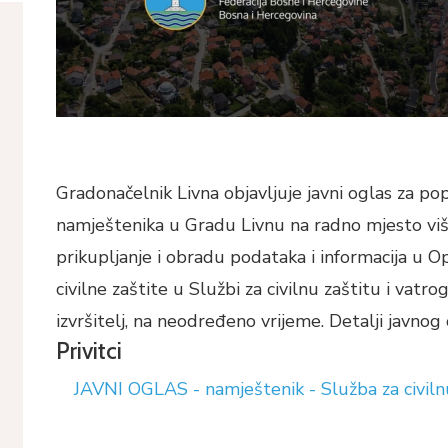
Gradonačelnik Livna objavljuje javni oglas za p
namještenika u Gradu Livnu na radno mjesto viši
prikupljanje i obradu podataka i informacija u 
civilne zaštite u Službi za civilnu zaštitu i vatro
izvršitelj, na neodređeno vrijeme. Detalji javnog
Privitci
JAVNI OGLAS - namještenik - Služba za civiln