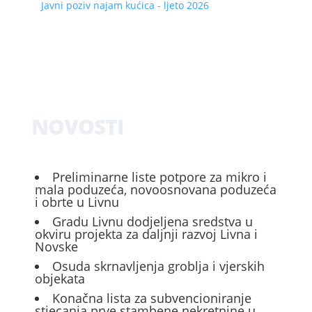
Javni poziv najam kućica - ljeto 2026
NOVOSTI
Preliminarne liste potpore za mikro i
mala poduzeća, novoosnovana poduzeća
i obrte u Livnu
Gradu Livnu dodjeljena sredstva u
okviru projekta za daljnji razvoj Livna i
Novske
Osuda skrnavljenja groblja i vjerskih
objekata
Konačna lista za subvencioniranje
stjecanja prve stambene nekretnine u