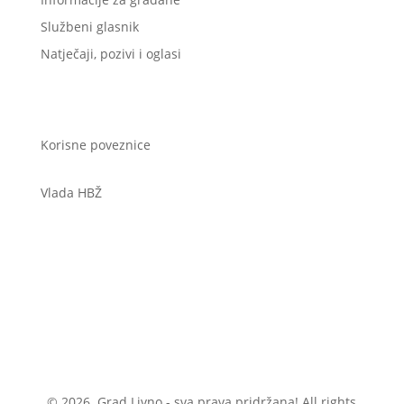
Službeni glasnik
Natječaji, pozivi i oglasi
Korisne poveznice
Vlada HBŽ
© 2026. Grad Livno - sva prava pridržana! All rights