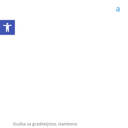
Open toolbar
Javni poziv za davanje
u zakup drvenih
montažnih kućica
Datum objave: 18.06.2026.
Služba za graditeljstvo, stambeno