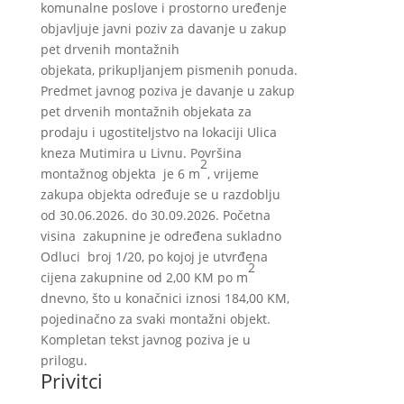
komunalne poslove i prostorno uređenje
objavljuje javni poziv za davanje u zakup
pet drvenih montažnih
objekata, prikupljanjem pismenih ponuda.
Predmet javnog poziva je davanje u zakup
pet drvenih montažnih objekata za
prodaju i ugostiteljstvo na lokaciji Ulica
kneza Mutimira u Livnu. Površina
2
montažnog objekta je 6 m
, vrijeme
zakupa objekta određuje se u razdoblju
od 30.06.2026. do 30.09.2026. Početna
visina zakupnine je određena sukladno
Odluci broj 1/20, po kojoj je utvrđena
2
cijena zakupnine od 2,00 KM po m
dnevno, što u konačnici iznosi 184,00 KM,
pojedinačno za svaki montažni objekt.
Kompletan tekst javnog poziva je u
prilogu.
Privitci