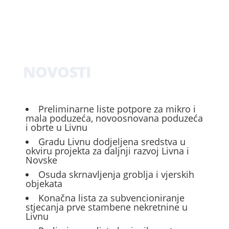
NOVOSTI
Preliminarne liste potpore za mikro i
mala poduzeća, novoosnovana poduzeća
i obrte u Livnu
Gradu Livnu dodjeljena sredstva u
okviru projekta za daljnji razvoj Livna i
Novske
Osuda skrnavljenja groblja i vjerskih
objekata
Konačna lista za subvencioniranje
stjecanja prve stambene nekretnine u
Livnu