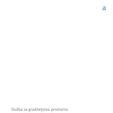
Javni poziv za davanje
u zakup pet drvenih
montažnih kućica
Datum objave: 14.06.2024.
Služba za graditeljstvo, prostorno