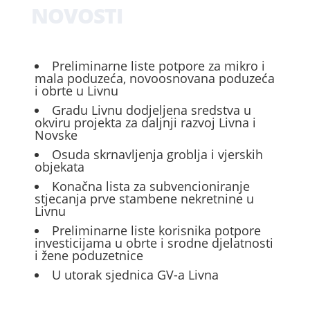
NOVOSTI
Preliminarne liste potpore za mikro i
mala poduzeća, novoosnovana poduzeća
i obrte u Livnu
Gradu Livnu dodjeljena sredstva u
okviru projekta za daljnji razvoj Livna i
Novske
Osuda skrnavljenja groblja i vjerskih
objekata
Konačna lista za subvencioniranje
stjecanja prve stambene nekretnine u
Livnu
Preliminarne liste korisnika potpore
investicijama u obrte i srodne djelatnosti
i žene poduzetnice
U utorak sjednica GV-a Livna