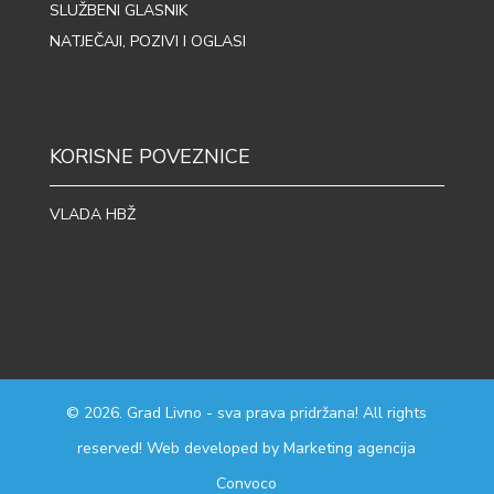
SLUŽBENI GLASNIK
NATJEČAJI, POZIVI I OGLASI
KORISNE POVEZNICE
VLADA HBŽ
© 2026. Grad Livno - sva prava pridržana! All rights
reserved! Web developed by
Marketing agencija
Convoco