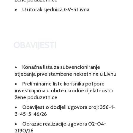
U utorak sjednica GV-a Livna
OBAVIJESTI
Konačna lista za subvencioniranje
stjecanja prve stambene nekretnine u Livnu
Preliminarne liste korisnika potpore
investicijama u obrte i srodne djelatnosti i
žene poduzetnice
Obavijest o dodjeli ugovora broj: 356-1-
3-45-5-46/26
Obrazac realizacije ugovora 02-04-
2190/26