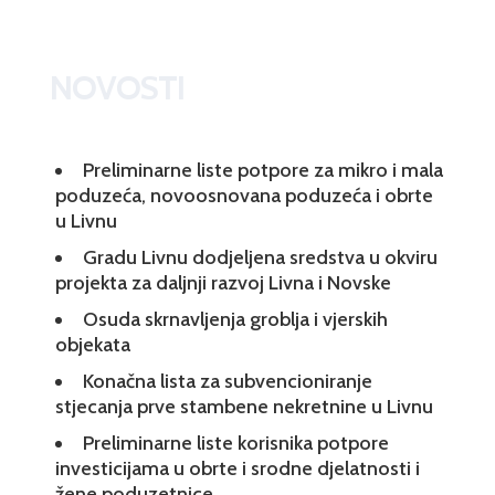
NOVOSTI
Preliminarne liste potpore za mikro i mala
poduzeća, novoosnovana poduzeća i obrte
u Livnu
Gradu Livnu dodjeljena sredstva u okviru
projekta za daljnji razvoj Livna i Novske
Osuda skrnavljenja groblja i vjerskih
objekata
Konačna lista za subvencioniranje
stjecanja prve stambene nekretnine u Livnu
Preliminarne liste korisnika potpore
investicijama u obrte i srodne djelatnosti i
žene poduzetnice