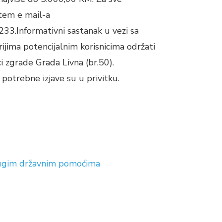
tem e mail-a
233.Informativni sastanak u vezi sa
rijima potencijalnim korisnicima održati
ci zgrade Grada Livna (br.50).
 potrebne izjave su u privitku.
drugim državnim pomoćima