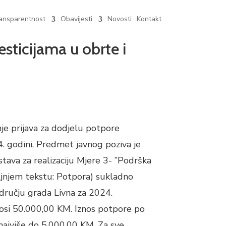
ansparentnost
Obavijesti
Novosti
Kontakt
sticijama u obrte i
je prijava za dodjelu potpore
4. godini. Predmet javnog poziva je
dstava za realizaciju Mjere 3- ”Podrška
aljnjem tekstu: Potpora) sukladno
ručju grada Livna za 2024.
osi 50.000,00 KM. Iznos potpore po
 najviše do 5.000,00 KM. Za sve