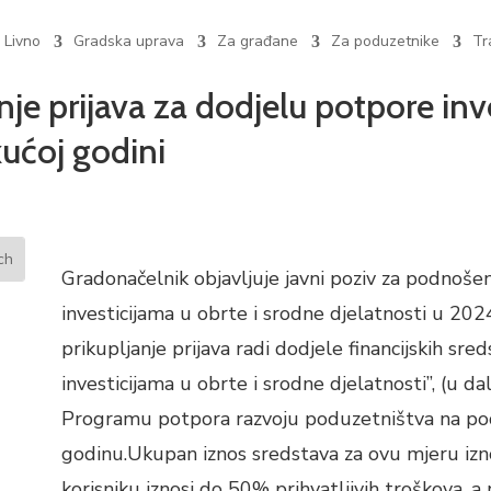
 Livno
Gradska uprava
Za građane
Za poduzetnike
Tr
je prijava za dodjelu potpore inve
kućoj godini
Gradonačelnik objavljuje javni poziv za podnošen
investicijama u obrte i srodne djelatnosti u 202
prikupljanje prijava radi dodjele financijskih sre
investicijama u obrte i srodne djelatnosti”, (u d
Programu potpora razvoju poduzetništva na pod
godinu.Ukupan iznos sredstava za ovu mjeru izn
korisniku iznosi do 50% prihvatljivih troškova, a