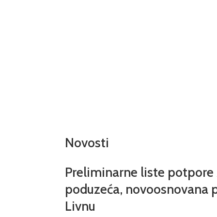
Niste pronašli što tražite?
Pošaljite upit našoj službi, a mi
ćemo vam u što skorijem roku
odgovoriti.
Postavi pitanje
Novosti
Preliminarne liste potpore
poduzeća, novoosnovana p
Livnu