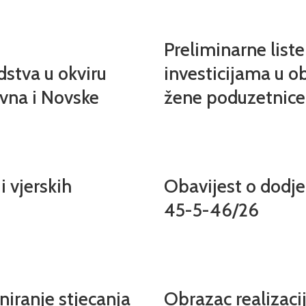
Preliminarne list
dstva u okviru
investicijama u ob
ivna i Novske
žene poduzetnice
i vjerskih
Obavijest o dodjel
45-5-46/26
niranje stjecanja
Obrazac realizac