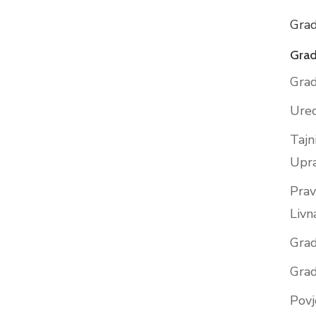
Grad
Grad
Grad
Ured
Tajn
Upr
Prav
Livn
Grad
Grad
Povj