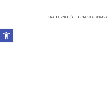
GRAD LIVNO
GRADSKA UPRAVA
Open toolbar
Javni poziv za p
novčane podrške 
tekuću godinu
Datum objave: 11.05.2026.