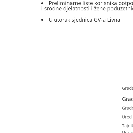
Preliminarne liste korisnika potp
i srodne djelatnosti i žene poduzetni
U utorak sjednica GV-a Livna
Grad
Gra
Grad
Ured
Tajni
Upra