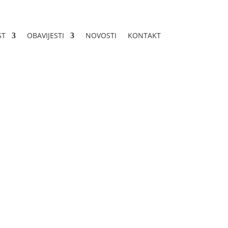
ST
OBAVIJESTI
NOVOSTI
KONTAKT
tvarivanje
brta u Livnu za