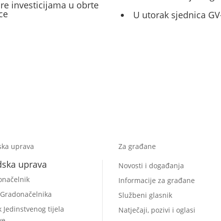
ore investicijama u obrte
ce
U utorak sjednica GV
ska uprava
Za građane
dska uprava
Novosti i događanja
onačelnik
Informacije za građane
 Gradonačelnika
Službeni glasnik
k Jedinstvenog tijela
Natječaji, pozivi i oglasi
ve