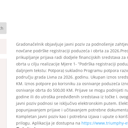
Gradonačelnik objavljuje javni poziv za podnošenje zahtjev
novčane podrške registraciji poduzeća i obrta za 2026.Pre
prikupljanje prijava radi dodjele financijskih sredstava za 
obrta u cilju realizacije Mjere 1- ”Podrška registraciji pod
daljnjem tekstu: Potpora) sukladno Programu potpora raz
području grada Livna za 2026. godinu. Ukupan iznos sreds
KM. Iznos potpore po korisniku za osnivanje poduzeća izno
osnivanje obrta do 500,00 KM. Prijave se mogu podnijeti na
godine ili do utroška predviđenih sredstava iz točke I. ovog
javni poziv podnosi se isključivo elektronskim putem. Elekt
popunjavanjem prijave i učitavanjem potrebne dokumentac
Kompletan javni poziv kao i potrebna izjava i upute o koriš
prilogu. Aplikacija je dostupna na
https://www.triumphy-e