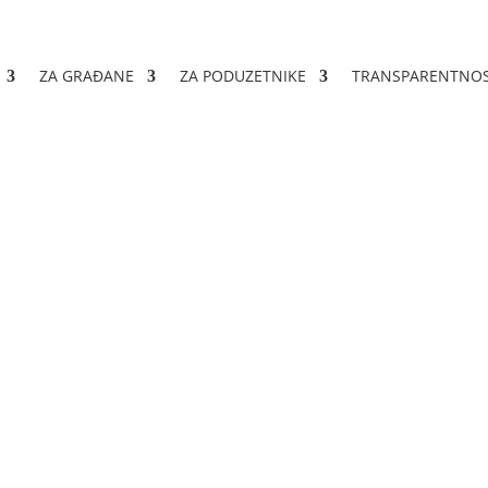
ZA GRAĐANE
ZA PODUZETNIKE
TRANSPARENTNO
odnošenje zahtjeva za os
registraciji poduzeća i o