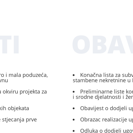
TI
OBAV
ro i mala poduzeća,
Konačna lista za sub
ivnu
stambene nekretnine u 
 okviru projekta za
Preliminarne liste ko
i srodne djelatnosti i ž
kih objekata
Obavijest o dodjeli u
 stjecanja prve
Obrazac realizacije 
Odluka o dodjeli ugo