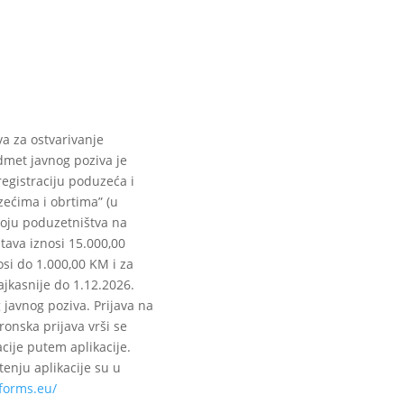
a za ostvarivanje
dmet javnog poziva je
registraciju poduzeća i
uzećima i obrtima” (u
voju poduzetništva na
tava iznosi 15.000,00
si do 1.000,00 KM i za
jkasnije do 1.12.2026.
 javnog poziva. Prijava na
ronska prijava vrši se
ije putem aplikacije.
tenju aplikacije su u
forms.eu/