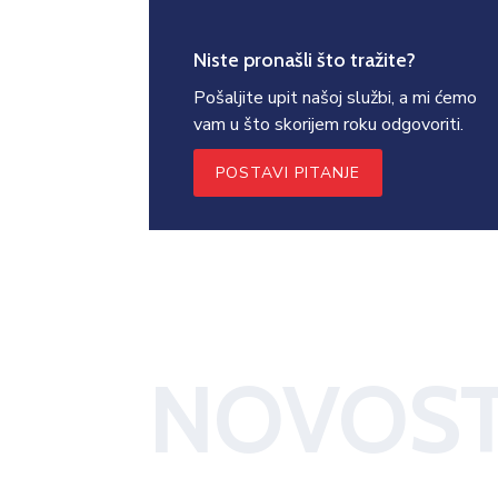
Niste pronašli što tražite?
Pošaljite upit našoj službi, a mi ćemo
vam u što skorijem roku odgovoriti.
POSTAVI PITANJE
NOVOST