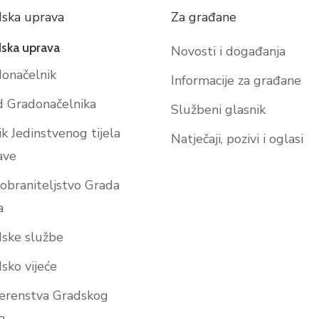
ska uprava
Za građane
ska uprava
Novosti i događanja
onačelnik
Informacije za građane
 Gradonačelnika
Službeni glasnik
ik Jedinstvenog tijela
Natječaji, pozivi i oglasi
ave
obraniteljstvo Grada
a
ske službe
sko vijeće
erenstva Gradskog
a