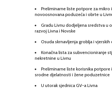
Preliminarne liste potpore za mikro
novoosnovana poduzeća i obrte u Livn
Gradu Livnu dodjeljena sredstva u ok
razvoj Livna i Novske
Osuda skrnavljenja groblja i vjerskih
Konačna lista za subvencioniranje s
nekretnine u Livnu
Preliminarne liste korisnika potpore 
srodne djelatnosti i žene poduzetnice
U utorak sjednica GV-a Livna