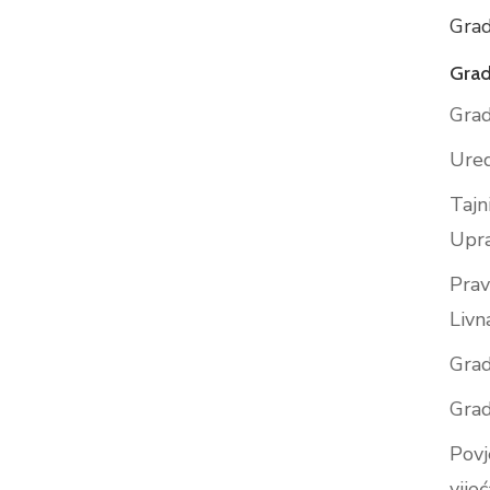
Grad
Grad
Grad
Ured
Tajn
Upr
Prav
Livn
Grad
Grad
Povj
vijeć