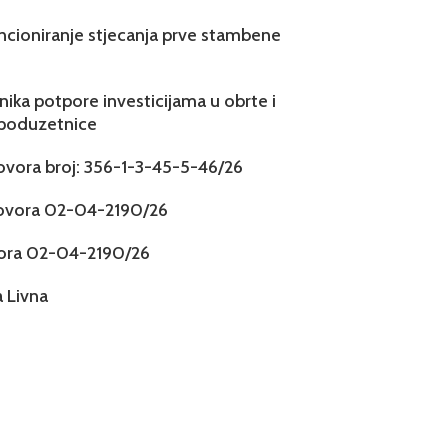
ncioniranje stjecanja prve stambene
snika potpore investicijama u obrte i
 poduzetnice
govora broj: 356-1-3-45-5-46/26
govora 02-04-2190/26
vora 02-04-2190/26
 Livna