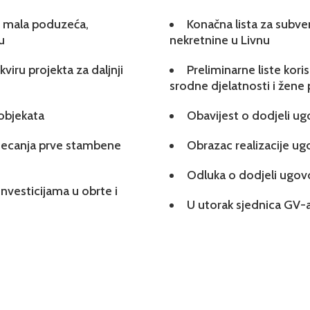
 i mala poduzeća,
Konačna lista za subve
u
nekretnine u Livnu
viru projekta za daljnji
Preliminarne liste kori
srodne djelatnosti i žene
 objekata
Obavijest o dodjeli u
tjecanja prve stambene
Obrazac realizacije u
Odluka o dodjeli ugo
investicijama u obrte i
U utorak sjednica GV-a