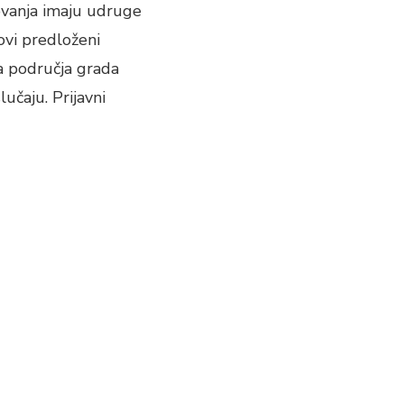
ovanja imaju udruge
hovi predloženi
sa područja grada
učaju. Prijavni