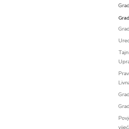
Grad
Grad
Grad
Ured
Tajn
Upr
Prav
Livn
Grad
Grad
Povj
vijeć