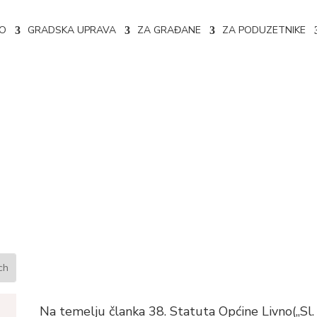
NO
GRADSKA UPRAVA
ZA GRAĐANE
ZA PODUZETNIKE
ru projektima iz oblasti javn
dini
Na temelju članka 38. Statuta Općine Livno(„Sl.