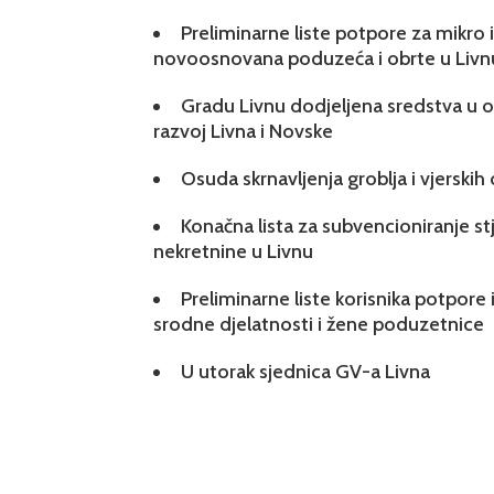
Preliminarne liste potpore za mikro
novoosnovana poduzeća i obrte u Livn
Gradu Livnu dodjeljena sredstva u ok
razvoj Livna i Novske
Osuda skrnavljenja groblja i vjerskih
Konačna lista za subvencioniranje s
nekretnine u Livnu
Preliminarne liste korisnika potpore 
srodne djelatnosti i žene poduzetnice
U utorak sjednica GV-a Livna