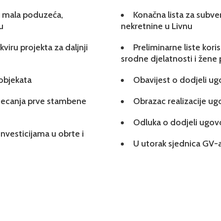
 i mala poduzeća,
Konačna lista za subve
u
nekretnine u Livnu
viru projekta za daljnji
Preliminarne liste kori
srodne djelatnosti i žene
 objekata
Obavijest o dodjeli u
tjecanja prve stambene
Obrazac realizacije u
Odluka o dodjeli ugo
investicijama u obrte i
U utorak sjednica GV-a