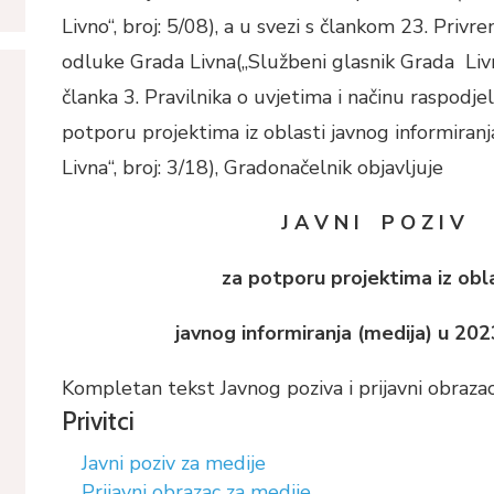
Livno“, broj: 5/08), a u svezi s člankom 23. Priv
odluke Grada Livna(„Službeni glasnik Grada Livna
članka 3. Pravilnika o uvjetima i načinu raspodje
potporu projektima iz oblasti javnog informiranj
Livna“, broj: 3/18), Gradonačelnik objavljuje
J A V N I P O Z I V
za potporu projektima iz obl
javnog informiranja (medija) u 202
Kompletan tekst Javnog poziva i prijavni obrazac
Privitci
Javni poziv za medije
Prijavni obrazac za medije