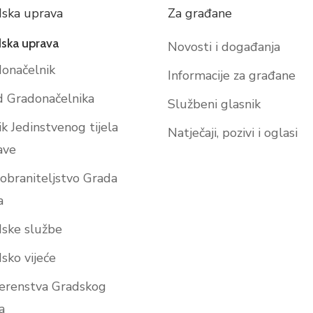
ska uprava
Za građane
ska uprava
Novosti i događanja
onačelnik
Informacije za građane
 Gradonačelnika
Službeni glasnik
ik Jedinstvenog tijela
Natječaji, pozivi i oglasi
ave
obraniteljstvo Grada
a
ske službe
sko vijeće
erenstva Gradskog
a