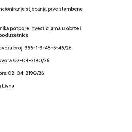
ncioniranje stjecanja prve stambene
snika potpore investicijama u obrte i
 poduzetnice
govora broj: 356-1-3-45-5-46/26
govora 02-04-2190/26
vora 02-04-2190/26
 Livna