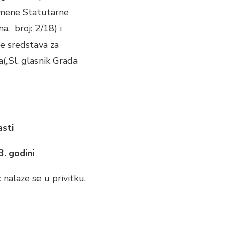
remene Statutarne
, broj: 2/18) i
le sredstava za
a(„Sl. glasnik Grada
asti
3. godini
 nalaze se u privitku.