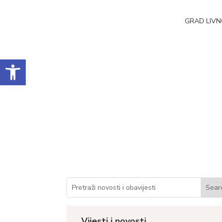
GRAD LIV
Open toolbar
Javni poziv za potpo
(medija) u 2023. go
Datum objave: 24.11.2023.
Vijesti i novosti