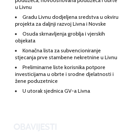
poduzeća, novoosnovana poduzeća i obrte
u Livnu
Gradu Livnu dodjeljena sredstva u okviru
projekta za daljnji razvoj Livna i Novske
Osuda skrnavljenja groblja i vjerskih
objekata
Konačna lista za subvencioniranje
stjecanja prve stambene nekretnine u Livnu
Preliminarne liste korisnika potpore
investicijama u obrte i srodne djelatnosti i
žene poduzetnice
U utorak sjednica GV-a Livna
OBAVIJESTI