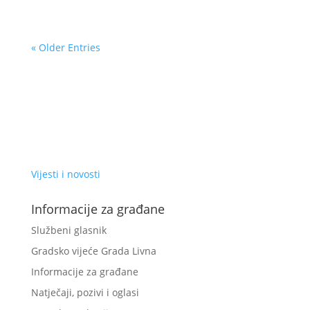
godinu, a na temelju provedenog Javnog poziva
odabrani su...
« Older Entries
Vijesti i novosti
Informacije za građane
Službeni glasnik
Gradsko vijeće Grada Livna
Informacije za građane
Natječaji, pozivi i oglasi