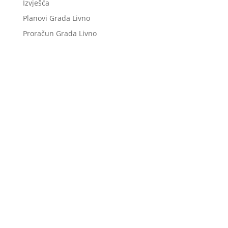
Izvješća
Planovi Grada Livno
Proračun Grada Livno
Niste pronašli što tražite?
Pošaljite upit našoj službi, a mi ćemo vam u što
skorijem roku odgovoriti.
Postavi pitanje