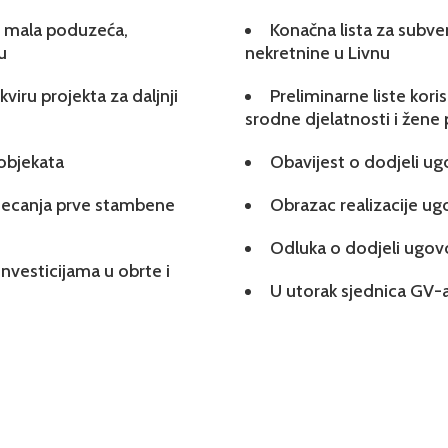
 i mala poduzeća,
Konačna lista za subve
u
nekretnine u Livnu
viru projekta za daljnji
Preliminarne liste kori
srodne djelatnosti i žene
 objekata
Obavijest o dodjeli u
tjecanja prve stambene
Obrazac realizacije u
Odluka o dodjeli ugo
investicijama u obrte i
U utorak sjednica GV-a