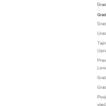
Grad
Grad
Grad
Ured
Tajn
Upr
Prav
Livn
Grad
Grad
Povj
vijeć