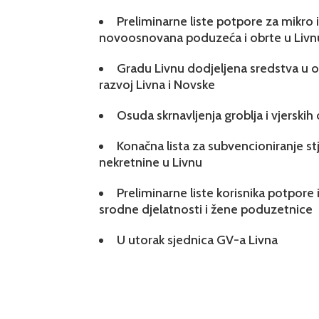
Preliminarne liste potpore za mikro
novoosnovana poduzeća i obrte u Livn
Gradu Livnu dodjeljena sredstva u ok
razvoj Livna i Novske
Osuda skrnavljenja groblja i vjerskih
Konačna lista za subvencioniranje s
nekretnine u Livnu
Preliminarne liste korisnika potpore 
srodne djelatnosti i žene poduzetnice
U utorak sjednica GV-a Livna