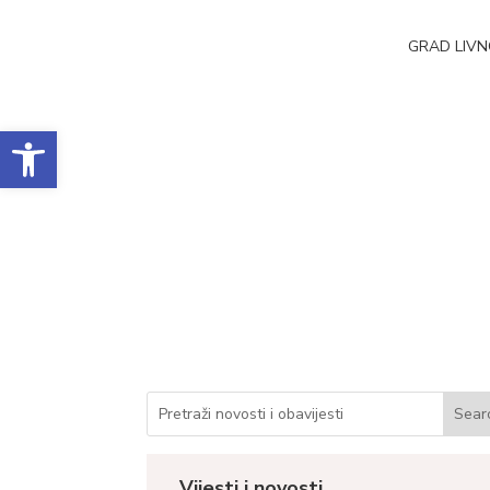
GRAD LIV
Open toolbar
Konačna lista kandi
nekretnine po pono
Datum objave: 19.11.2024.
Vijesti i novosti