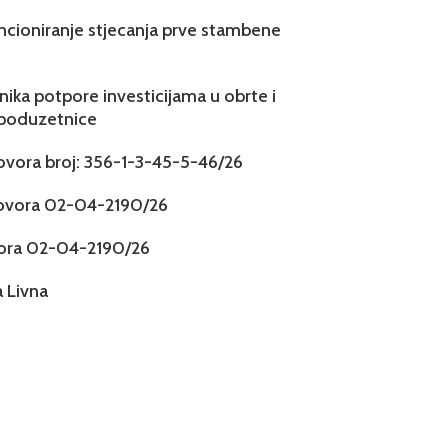
ncioniranje stjecanja prve stambene
snika potpore investicijama u obrte i
 poduzetnice
govora broj: 356-1-3-45-5-46/26
govora 02-04-2190/26
vora 02-04-2190/26
 Livna