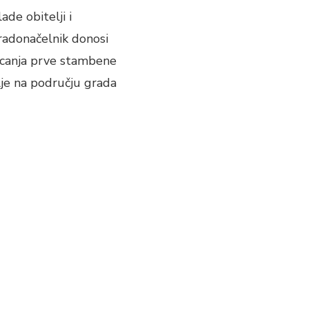
de obitelji i
radonačelnik donosi
jecanja prve stambene
lje na području grada