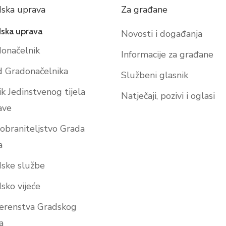
ska uprava
Za građane
ska uprava
Novosti i događanja
onačelnik
Informacije za građane
 Gradonačelnika
Službeni glasnik
ik Jedinstvenog tijela
Natječaji, pozivi i oglasi
ave
obraniteljstvo Grada
a
ske službe
sko vijeće
erenstva Gradskog
a