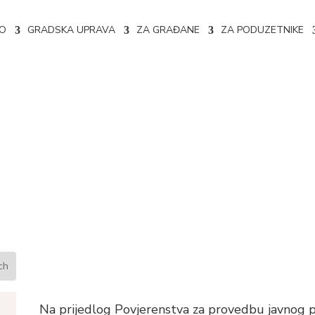
NO
GRADSKA UPRAVA
ZA GRAĐANE
ZA PODUZETNIKE
data za subvencioniranje pr
vljenom javnom pozivu
Na prijedlog Povjerenstva za provedbu javnog p