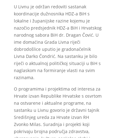
U Livnu je održan redoviti sastanak
koordinacije dužnosnika HDZ-a BiH s
lokalne i županijske razine kojemu je
nazočio predsjednik HDZ-a BiH i Hrvatskog
narodnog sabora BiH dr. Dragan Čović. U
ime domaćina Grada Livna riječi
dobrodošlice uputio je gradonačelnik
Livna Darko Čondrić. Na sastanku je bilo
riječi o aktualnoj političkoj situaciji u BiH s
naglaskom na formiranje vlasti na svim
razinama.
O programima i projektima od interesa za
Hrvate izvan Republike Hrvatske s osvrtom
na ostvarene i aktualne programe, na
sastanku u Livnu govorio je državni tajnik
Središnjeg ureda za Hrvate izvan RH
Zvonko Milas. Suradnja i projekti koji
pokrivaju brojna područja zdravstva,