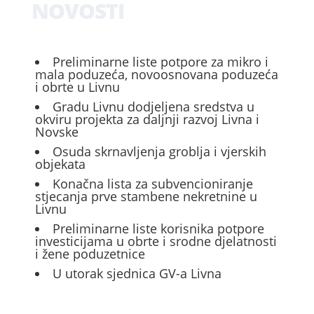
NOVOSTI
Preliminarne liste potpore za mikro i
mala poduzeća, novoosnovana poduzeća
i obrte u Livnu
Gradu Livnu dodjeljena sredstva u
okviru projekta za daljnji razvoj Livna i
Novske
Osuda skrnavljenja groblja i vjerskih
objekata
Konačna lista za subvencioniranje
stjecanja prve stambene nekretnine u
Livnu
Preliminarne liste korisnika potpore
investicijama u obrte i srodne djelatnosti
i žene poduzetnice
U utorak sjednica GV-a Livna