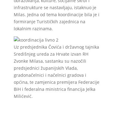
obrazovanja, kulture, socijalne skrbi i
infrastrukture se nastavljaju, istaknuo je
Milas. Jedna od tema koordinacije bila je i
formiranje Turističkih zajednica na
lokalnim razinama.
Uz predsjednika Čovića i državnog tajnika
Središnjeg ureda za Hrvate izvan RH
Zvonke Milasa, sastanku su nazočili
predsjednici županijskih Vlada,
gradonačelnici i načelnici gradova i
općina, te zamjenica premijera Federacije
BiH i federalna ministrica financija Jelka
Milićević.