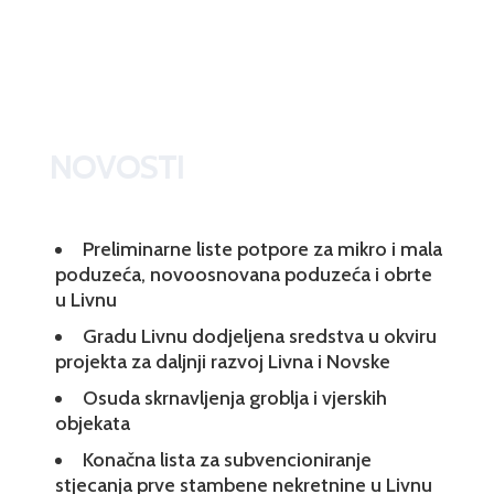
NOVOSTI
Preliminarne liste potpore za mikro i mala
poduzeća, novoosnovana poduzeća i obrte
u Livnu
Gradu Livnu dodjeljena sredstva u okviru
projekta za daljnji razvoj Livna i Novske
Osuda skrnavljenja groblja i vjerskih
objekata
Konačna lista za subvencioniranje
stjecanja prve stambene nekretnine u Livnu