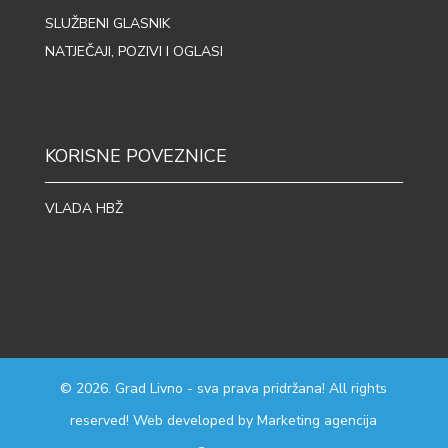
SLUŽBENI GLASNIK
NATJEČAJI, POZIVI I OGLASI
KORISNE POVEZNICE
VLADA HBŽ
© 2026. Grad Livno - sva prava pridržana! All rights
reserved! Web developed by
Marketing agencija