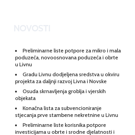
NOVOSTI
Preliminarne liste potpore za mikro i mala
poduzeća, novoosnovana poduzeća i obrte
u Livnu
Gradu Livnu dodjeljena sredstva u okviru
projekta za daljnji razvoj Livna i Novske
Osuda skrnavljenja groblja i vjerskih
objekata
Konačna lista za subvencioniranje
stjecanja prve stambene nekretnine u Livnu
Preliminarne liste korisnika potpore
investicijama u obrte i srodne djelatnosti i