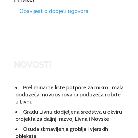
Obavijest o dodjeli ugovora
NOVOSTI
Preliminarne liste potpore za mikro i mala
poduzeća, novoosnovana poduzeća i obrte
u Livnu
Gradu Livnu dodjeljena sredstva u okviru
projekta za daljnji razvoj Livna i Novske
Osuda skrnavljenja groblja i vjerskih
objekata