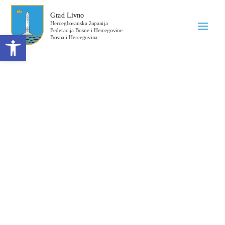
Open toolbar
Obavijest o dodjeli
ugovora broj: 356-1-2-
65-5-70/24
Datum objave: 30.10.2024.