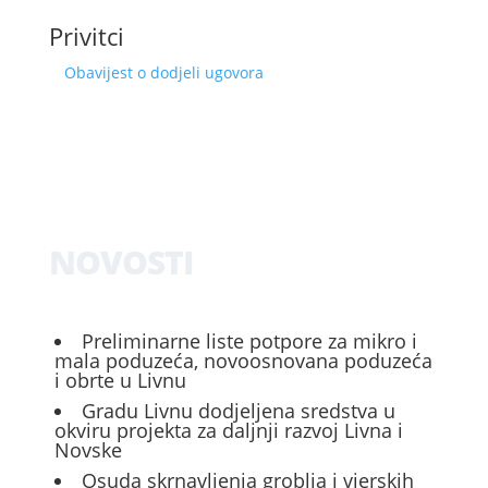
Privitci
Obavijest o dodjeli ugovora
NOVOSTI
Preliminarne liste potpore za mikro i
mala poduzeća, novoosnovana poduzeća
i obrte u Livnu
Gradu Livnu dodjeljena sredstva u
okviru projekta za daljnji razvoj Livna i
Novske
Osuda skrnavljenja groblja i vjerskih