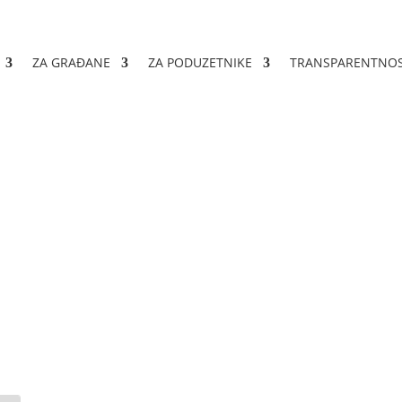
ZA GRAĐANE
ZA PODUZETNIKE
TRANSPARENTNO
li ugovora broj: 356-1-2-