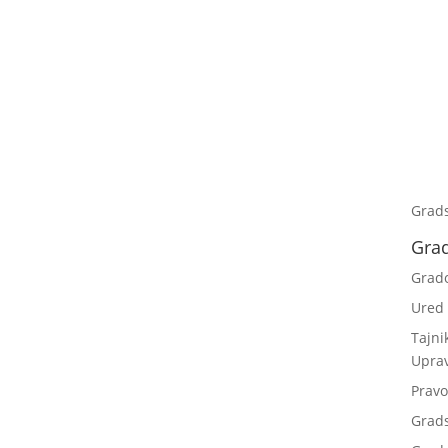
Grad
Gra
Grad
Ured
Tajni
Upra
Pravo
Grad