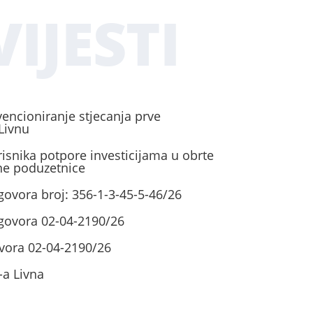
IJESTI
vencioniranje stjecanja prve
Livnu
risnika potpore investicijama u obrte
ene poduzetnice
govora broj: 356-1-3-45-5-46/26
ugovora 02-04-2190/26
vora 02-04-2190/26
-a Livna