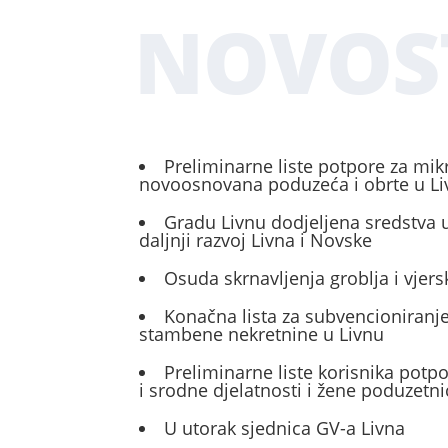
NOVOS
Preliminarne liste potpore za mik
novoosnovana poduzeća i obrte u L
Gradu Livnu dodjeljena sredstva u
daljnji razvoj Livna i Novske
Osuda skrnavljenja groblja i vjers
Konačna lista za subvencioniranje
stambene nekretnine u Livnu
Preliminarne liste korisnika potp
i srodne djelatnosti i žene poduzetni
U utorak sjednica GV-a Livna