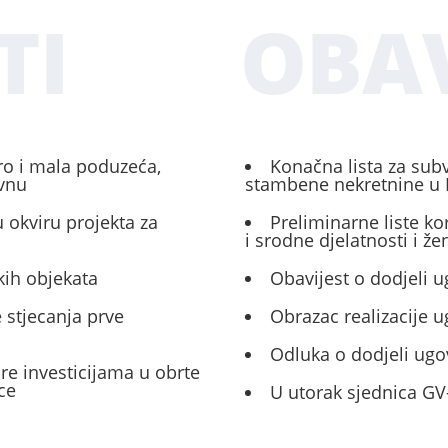
TI
OBAV
ro i mala poduzeća,
Konačna lista za sub
ivnu
stambene nekretnine u 
 okviru projekta za
Preliminarne liste ko
i srodne djelatnosti i ž
kih objekata
Obavijest o dodjeli u
 stjecanja prve
Obrazac realizacije 
Odluka o dodjeli ugo
ore investicijama u obrte
ce
U utorak sjednica GV