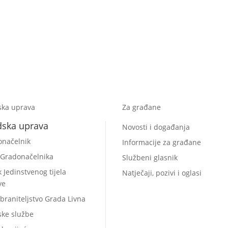
ska uprava
Za građane
dska uprava
Novosti i događanja
onačelnik
Informacije za građane
 Gradonačelnika
Službeni glasnik
k Jedinstvenog tijela
Natječaji, pozivi i oglasi
ve
braniteljstvo Grada Livna
ske službe