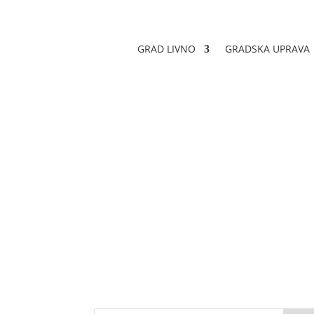
GRAD LIVNO
GRADSKA UPRAVA
Obavijest o dodje
Datum objave: 22.02.2024.