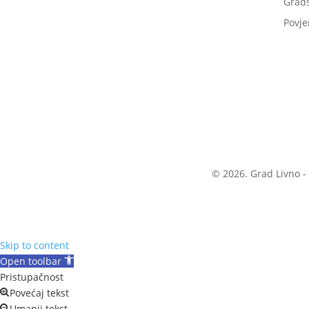
Grads
Povje
© 2026. Grad Livno -
Skip to content
Open toolbar
Pristupačnost
Povećaj tekst
Umanji tekst