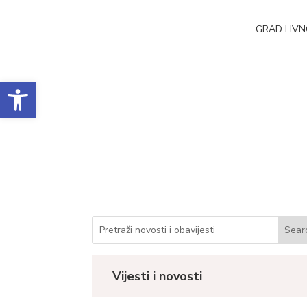
GRAD LIV
Open toolbar
Obavijest o dodjeli
Datum objave: 12.12.2023.
Vijesti i novosti