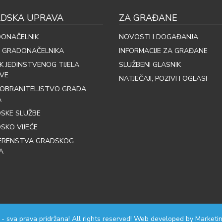
DSKA UPRAVA
ZA GRAĐANE
ONAČELNIK
NOVOSTI I DOGAĐANJA
 GRADONAČELNIKA
INFORMACIJE ZA GRAĐANE
IK JEDINSTVENOG TIJELA
SLUŽBENI GLASNIK
VE
NATJEČAJI, POZIVI I OGLASI
OBRANITELJSTVO GRADA
A
SKE SLUŽBE
SKO VIJEĆE
ERENSTVA GRADSKOG
A
 - sva prava pridržana! All rights reserved! Web developed by
Marketin