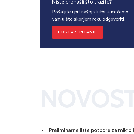
Niste pronašli što tražite?
Pošaljite upit našoj službi, a mi ćemo
vam u što skorijem roku odgovoriti.
POSTAVI PITANJE
NOVOST
Preliminarne liste potpore za mikro