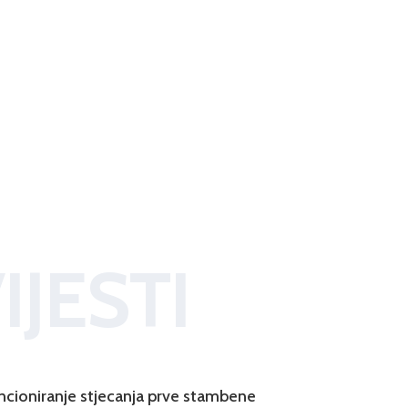
IJESTI
ncioniranje stjecanja prve stambene