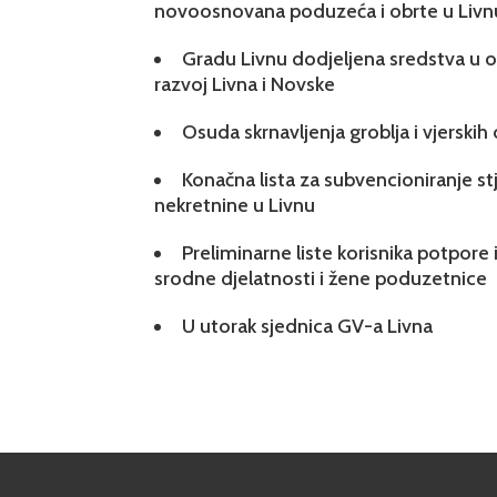
novoosnovana poduzeća i obrte u Livn
Gradu Livnu dodjeljena sredstva u ok
razvoj Livna i Novske
Osuda skrnavljenja groblja i vjerskih
Konačna lista za subvencioniranje s
nekretnine u Livnu
Preliminarne liste korisnika potpore 
srodne djelatnosti i žene poduzetnice
U utorak sjednica GV-a Livna