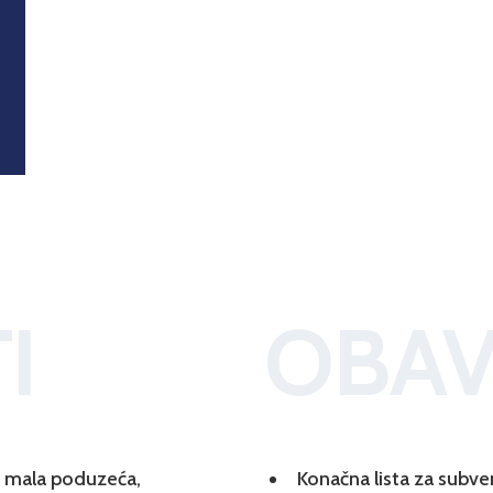
I
OBAV
 i mala poduzeća,
Konačna lista za subve