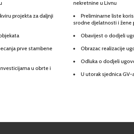
u
nekretnine u Livnu
viru projekta za daljnji
Preliminarne liste kori
srodne djelatnosti i žene
 objekata
Obavijest o dodjeli u
tjecanja prve stambene
Obrazac realizacije u
Odluka o dodjeli ugo
investicijama u obrte i
U utorak sjednica GV-a