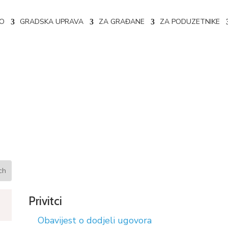
NO
GRADSKA UPRAVA
ZA GRAĐANE
ZA PODUZETNIKE
 ugovora broj: 356-1-3-44-5-
Privitci
Obavijest o dodjeli ugovora