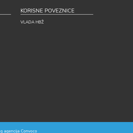
KORISNE POVEZNICE
VLADA HBŽ
g agencija
Convoco