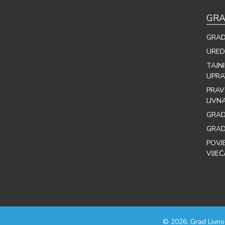
GRA
GRAD
URED
TAJN
UPRA
PRAV
LIVN
GRAD
GRAD
POVJ
VIJEĆ
© 2026. Grad Livno