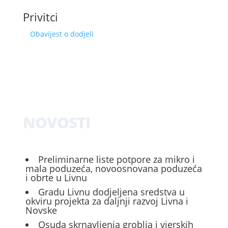
Privitci
Obavijest o dodjeli
NOVOSTI
Preliminarne liste potpore za mikro i
mala poduzeća, novoosnovana poduzeća
i obrte u Livnu
Gradu Livnu dodjeljena sredstva u
okviru projekta za daljnji razvoj Livna i
Novske
Osuda skrnavljenja groblja i vjerskih