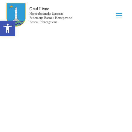
Open toolbar
Obavijest o dodjeli
ugovora broj: 356-7-1-
31-5-33/25
Datum objave: 04.07.2025.