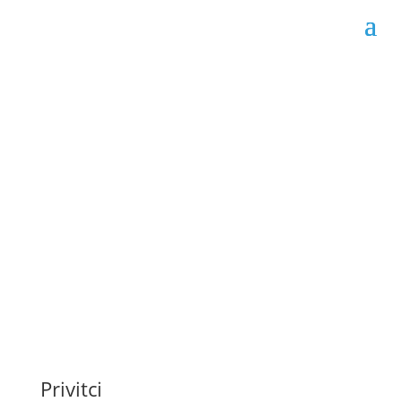
Obavijest o dodjeli
ugovora broj: 356-7-2-
32-5-46/25
Datum objave: 18.07.2025.
Privitci