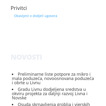
Privitci
Obavijest o dodjeli ugovora
NOVOSTI
Preliminarne liste potpore za mikro i
mala poduzeća, novoosnovana poduzeća
i obrte u Livnu
Gradu Livnu dodjeljena sredstva u
okviru projekta za daljnji razvoj Livna i
Novske
Osuda skrnavljenja groblja i vjerskih