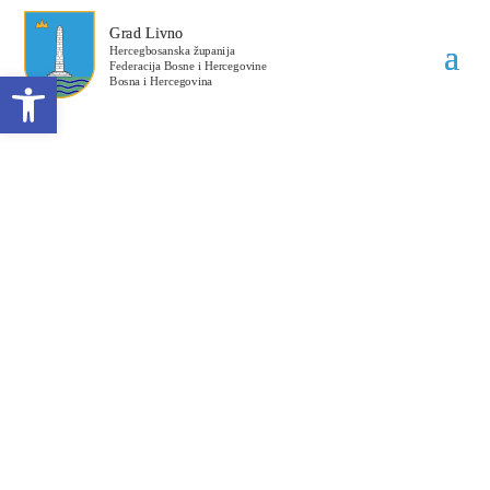
Open toolbar
Obavijest o dodjeli
ugovora broj: 356-7-2-
70-5-3/24
Datum objave: 18.01.2024.